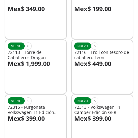
Mex$ 349.00
Mex$ 199.00
A la cesta
A la cesta
NUEVO
XL
NUEVO
S
72113 - Torre de
72116 - Troll con tesoro de
Caballeros Dragón
caballero León
Mex$ 1,999.00
Mex$ 449.00
A la cesta
A la cesta
NUEVO
S
NUEVO
S
72315 - Furgoneta
72313 - Volkswagen T1
Volkswagen T1 Edición
Camper Edición GER
Mex$ 399.00
Mex$ 399.00
MEX
A la cesta
No