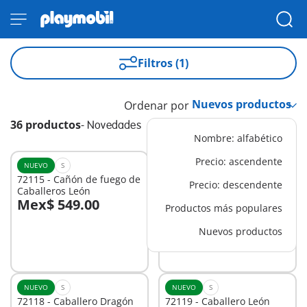
Filtros (1)
Ordenar por
36 productos
-
Novedades
Nombre: alfabético
Precio: ascendente
NUEVO
S
NUEVO
XS
72115 - Cañón de fuego de
72108 - Sirena con regalo
Precio: descendente
Caballeros León
Mex$ 549.00
Mex$ 349.00
Productos más populares
A la cesta
A la cesta
Nuevos productos
NUEVO
S
NUEVO
S
72118 - Caballero Dragón
72119 - Caballero León