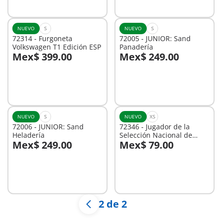
disponible
NUEVO
S
NUEVO
S
72314 - Furgoneta
72005 - JUNIOR: Sand
Volkswagen T1 Edición ESP
Panadería
Mex$ 399.00
Mex$ 249.00
A la cesta
A la cesta
NUEVO
S
NUEVO
XS
72006 - JUNIOR: Sand
72346 - Jugador de la
Heladería
Selección Nacional de
Mex$ 249.00
Mex$ 79.00
México
A la cesta
A la cesta
2 de 2