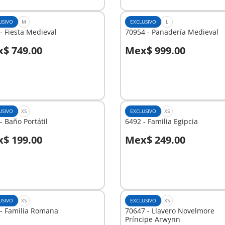
USIVO
M
EXCLUSIVO
L
- Fiesta Medieval
70954 - Panadería Medieval
$ 749.00
Mex$ 999.00
No
nible
disponible
USIVO
XS
EXCLUSIVO
XS
- Baño Portátil
6492 - Familia Egipcia
$ 199.00
Mex$ 249.00
No
nible
disponible
USIVO
XS
EXCLUSIVO
XS
 - Familia Romana
70647 - Llavero Novelmore
Príncipe Arwynn