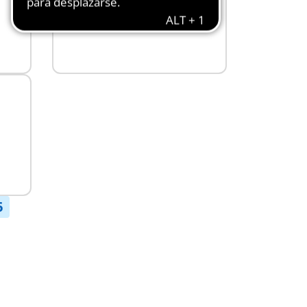
Mex$ 849.00
A la cesta
6