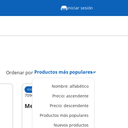
Iniciar sesión
Ordenar por
Nombre: alfabético
EXCLUSIVO
M
70968 - Artistas de Circo
Precio: ascendente
Mex$ 499.00
Precio: descendente
Productos más populares
No
Nuevos productos
disponible