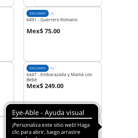
EXCLUSIVO
XS
6491 - Guerrero Romano
Mex$ 75.00
No
disponible
EXCLUSIVO
XS
6447 - Embarazada y Mamá con
Bebé
Mex$ 249.00
No
disponible
EXCLUSIVO
XL
9849 - Extensión para Casa de
Muñecas