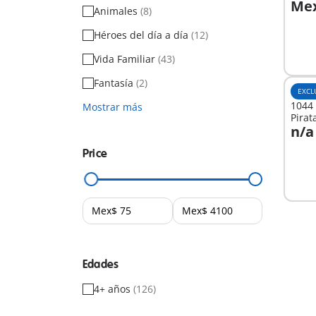
Mex
Animales
(8)
Héroes del día a día
(12)
No
dispo
Vida Familiar
(43)
Fantasía
(2)
EXCL
1044 
Mostrar más
Pirat
n/a
Price
No
dispo
Edades
4+ años
(126)