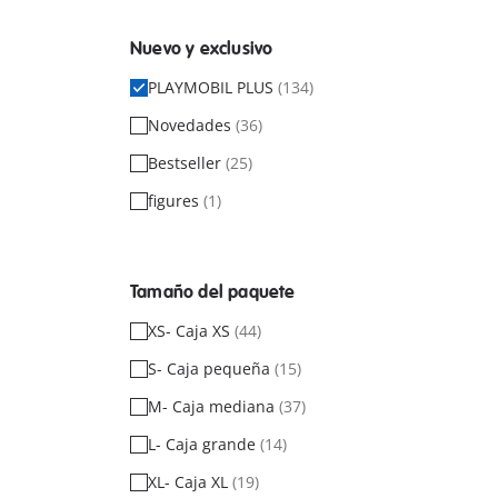
Nuevo y exclusivo
PLAYMOBIL PLUS
(134)
Novedades
(36)
Bestseller
(25)
figures
(1)
Tamaño del paquete
XS- Caja XS
(44)
S- Caja pequeña
(15)
M- Caja mediana
(37)
L- Caja grande
(14)
XL- Caja XL
(19)