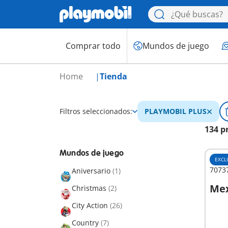
Comprar todo
Mundos de juego
Home
Tienda
Filtros seleccionados:
PLAYMOBIL PLUS
134 p
Mundos de juego
EXCL
70737
Aniversario
(1)
Mex
Christmas
(2)
City Action
(26)
No
Country
(7)
dispo