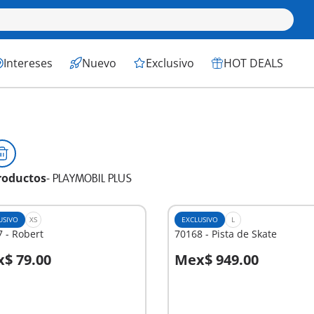
Intereses
Nuevo
Exclusivo
HOT DEALS
roductos
-
PLAYMOBIL PLUS
USIVO
XS
EXCLUSIVO
L
 - Robert
70168 - Pista de Skate
$ 79.00
Mex$ 949.00
No
nible
disponible