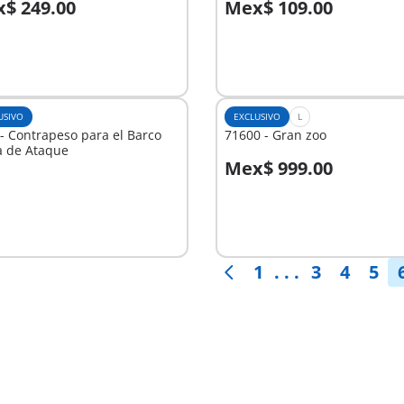
$ 249.00
Mex$ 109.00
No
nible
disponible
USIVO
EXCLUSIVO
L
- Contrapeso para el Barco
71600 - Gran zoo
a de Ataque
Mex$ 999.00
No
nible
disponible
1
. . .
3
4
5