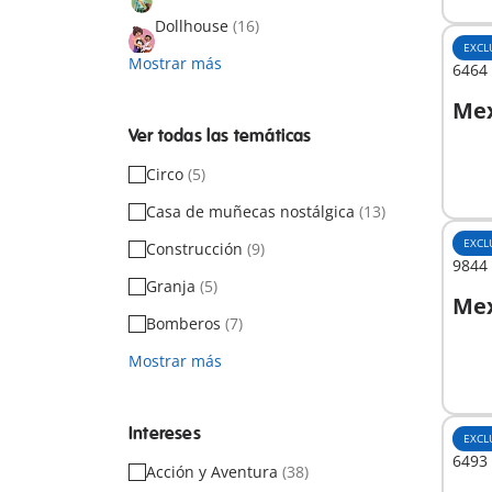
Dollhouse
(16)
EXCL
Mostrar más
6464 
Mex
Ver todas las temáticas
No
Circo
(5)
dispo
Casa de muñecas nostálgica
(13)
EXCL
Construcción
(9)
9844 
Granja
(5)
Mex
Bomberos
(7)
Mostrar más
No
dispo
Intereses
EXCL
6493
Acción y Aventura
(38)