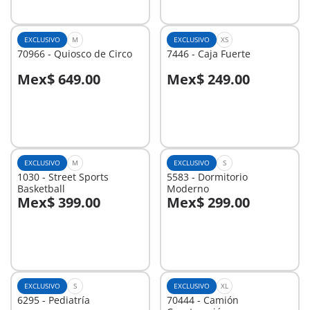
EXCLUSIVO
M
EXCLUSIVO
XS
70966 - Quiosco de Circo
7446 - Caja Fuerte
Mex$ 649.00
Mex$ 249.00
A la cesta
A la cesta
EXCLUSIVO
M
EXCLUSIVO
S
1030 - Street Sports
5583 - Dormitorio
Basketball
Moderno
Mex$ 399.00
Mex$ 299.00
A la cesta
A la cesta
EXCLUSIVO
S
EXCLUSIVO
XL
6295 - Pediatría
70444 - Camión