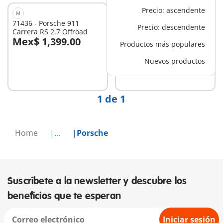
Precio: ascendente
M
S
71436 - Porsche 911
71859 - PLAYMOBIL X
Precio: descendente
Carrera RS 2.7 Offroad
Porsche Carrera GT
Mex$ 1,399.00
Mex$ 399.00
Productos más populares
A la cesta
Nuevos productos
No
disponible
1 de 1
Home
...
Porsche
Suscríbete a la newsletter y descubre los
beneficios que te esperan
Iniciar sesión