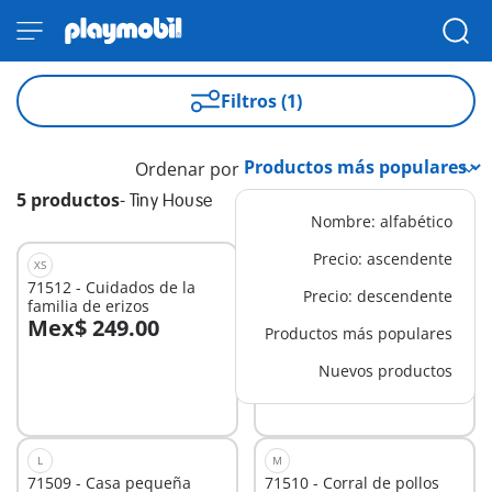
Filtros (1)
Ordenar por
5 productos
-
Tiny House
Nombre: alfabético
Precio: ascendente
XS
XS
71512 - Cuidados de la
71511 - Intercambio de
Precio: descendente
familia de erizos
libros
Mex$ 249.00
Mex$ 349.00
Productos más populares
A la cesta
A la cesta
Nuevos productos
L
M
71509 - Casa pequeña
71510 - Corral de pollos