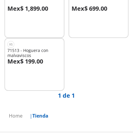
Mex$ 1,899.00
Mex$ 699.00
A la cesta
A la cesta
XS
71513 - Hoguera con
malvaviscos
Mex$ 199.00
No
disponible
1 de 1
Home
Tienda