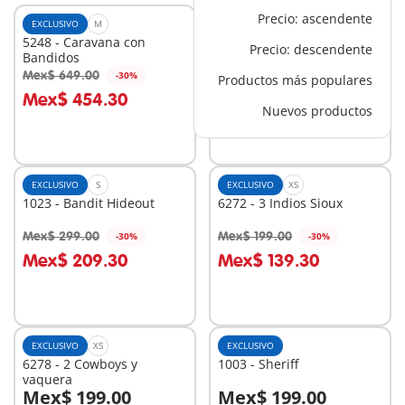
Precio: ascendente
EXCLUSIVO
M
EXCLUSIVO
XL
5248 - Caravana con
70947 - Western Store
Precio: descendente
Bandidos
Mex$ 649.00
Mex$ 1,499.00
-30%
-30%
Productos más populares
A la cesta
A la cesta
Mex$ 454.30
Mex$ 1,049.30
Nuevos productos
EXCLUSIVO
S
EXCLUSIVO
XS
1023 - Bandit Hideout
6272 - 3 Indios Sioux
Mex$ 299.00
Mex$ 199.00
-30%
-30%
A la cesta
A la cesta
Mex$ 209.30
Mex$ 139.30
EXCLUSIVO
XS
EXCLUSIVO
6278 - 2 Cowboys y
1003 - Sheriff
vaquera
Mex$ 199.00
Mex$ 199.00