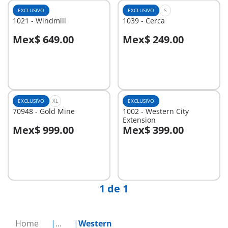
EXCLUSIVO
EXCLUSIVO
S
1021 - Windmill
1039 - Cerca
Mex$ 649.00
Mex$ 249.00
A la cesta
A la cesta
EXCLUSIVO
XL
EXCLUSIVO
70948 - Gold Mine
1002 - Western City
Extension
Mex$ 999.00
Mex$ 399.00
A la cesta
A la cesta
1 de 1
Home
...
Western