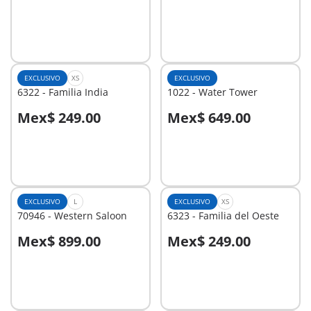
A la cesta
A la cesta
EXCLUSIVO
XS
EXCLUSIVO
6322 - Familia India
1022 - Water Tower
Mex$ 249.00
Mex$ 649.00
A la cesta
A la cesta
EXCLUSIVO
L
EXCLUSIVO
XS
70946 - Western Saloon
6323 - Familia del Oeste
Mex$ 899.00
Mex$ 249.00
A la cesta
A la cesta