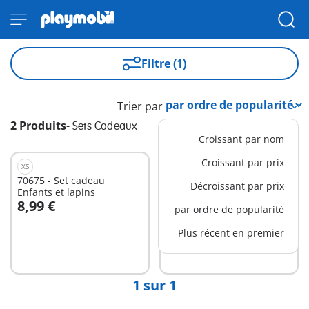
Filtre (1)
Trier par
2 Produits
-
Sets Cadeaux
Croissant par nom
Croissant par prix
XS
XS
70675 - Set cadeau
70676 - Set cadeau
Décroissant par prix
Enfants et lapins
Educatrice et chiens
8,99 €
9,99 €
par ordre de popularité
Au panier
Plus récent en premier
Non
disponible
1 sur 1