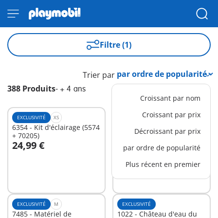
Filtre (1)
Trier par
388 Produits
-
+ 4 ans
Croissant par nom
Croissant par prix
EXCLUSIVITÉ
XS
EXCLUSIVITÉ
L
6354 - Kit d'éclairage (5574
9366 - Avion FunPark avec
Décroissant par prix
+ 70205)
Rico
24,99 €
32,99 €
-25%
par ordre de popularité
Au panier
Au panier
24,74 €
Plus récent en premier
EXCLUSIVITÉ
M
EXCLUSIVITÉ
7485 - Matériel de
1022 - Château d'eau du