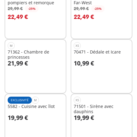
pompiers et remorque
Far-West
29,99 €
29,99 €
-25%
-25%
Au panier
Au panier
22,49 €
22,49 €
M
XS
71362 - Chambre de
70471 - Dédale et Icare
princesses
21,99 €
10,99 €
Au panier
Au panier
EXCLUSIVITÉ
M
XS
5582 - Cuisine avec îlot
71501 - Sirène avec
dauphins
19,99 €
19,99 €
Au panier
Au panier