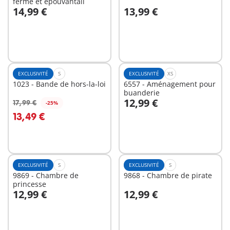
ferme et épouvantail
14,99 €
13,99 €
Au panier
Au panier
EXCLUSIVITÉ
S
EXCLUSIVITÉ
XS
1023 - Bande de hors-la-loi
6557 - Aménagement pour
buanderie
12,99 €
17,99 €
-25%
Au panier
Au panier
13,49 €
EXCLUSIVITÉ
S
EXCLUSIVITÉ
S
9869 - Chambre de
9868 - Chambre de pirate
princesse
12,99 €
12,99 €
Au panier
Au panier