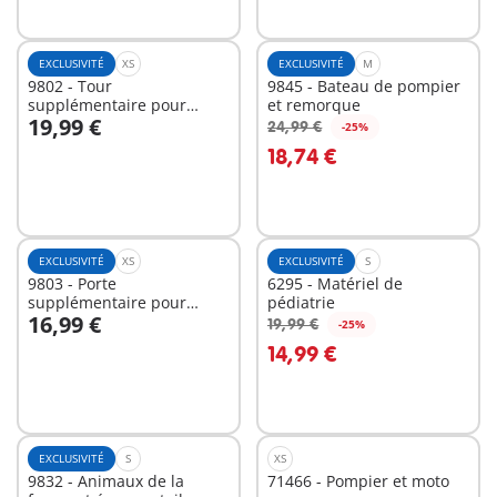
EXCLUSIVITÉ
XS
EXCLUSIVITÉ
M
9802 - Tour
9845 - Bateau de pompier
supplémentaire pour
et remorque
19,99 €
Caserne de pompiers
24,99 €
-25%
Au panier
Au panier
18,74 €
EXCLUSIVITÉ
XS
EXCLUSIVITÉ
S
9803 - Porte
6295 - Matériel de
supplémentaire pour
pédiatrie
16,99 €
Caserne de pompiers
19,99 €
-25%
Au panier
Au panier
14,99 €
EXCLUSIVITÉ
S
XS
9832 - Animaux de la
71466 - Pompier et moto