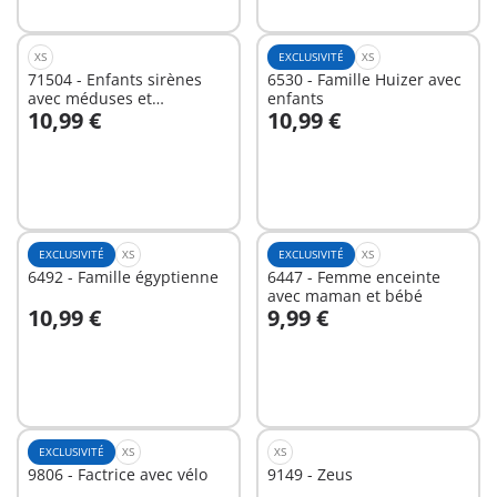
XS
EXCLUSIVITÉ
XS
71504 - Enfants sirènes
6530 - Famille Huizer avec
avec méduses et
enfants
10,99 €
10,99 €
coquillages
Au panier
Au panier
EXCLUSIVITÉ
XS
EXCLUSIVITÉ
XS
6492 - Famille égyptienne
6447 - Femme enceinte
avec maman et bébé
10,99 €
9,99 €
Au panier
Au panier
EXCLUSIVITÉ
XS
XS
9806 - Factrice avec vélo
9149 - Zeus