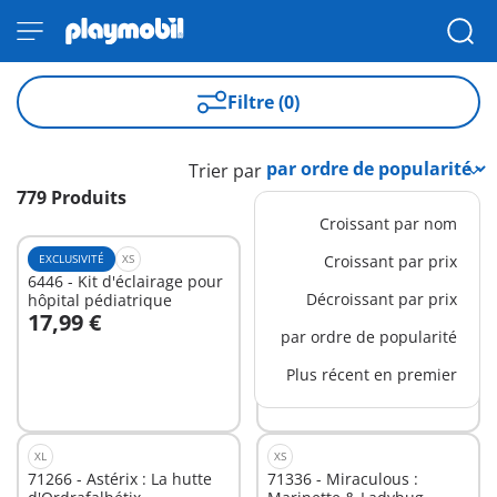
Filtre (0)
Trier par
779 Produits
Croissant par nom
EXCLUSIVITÉ
XS
M
Croissant par prix
6446 - Kit d'éclairage pour
70207 - Salon avec
Décroissant par prix
hôpital pédiatrique
cheminée
17,99 €
21,99 €
Au panier
Au panier
par ordre de popularité
Plus récent en premier
XL
XS
71266 - Astérix : La hutte
71336 - Miraculous :