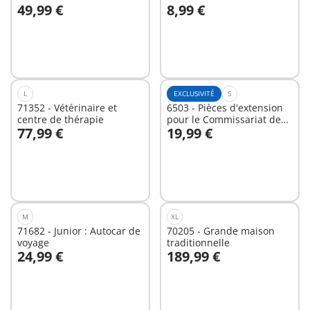
49,99 €
8,99 €
du Palais
Au panier
Au panier
L
EXCLUSIVITÉ
S
71352 - Vétérinaire et
6503 - Pièces d'extension
centre de thérapie
pour le Commissariat de
77,99 €
19,99 €
Police avec Prison/Système
Au panier
Au panier
d'alarme
M
XL
71682 - Junior : Autocar de
70205 - Grande maison
voyage
traditionnelle
24,99 €
189,99 €
Au panier
Au panier