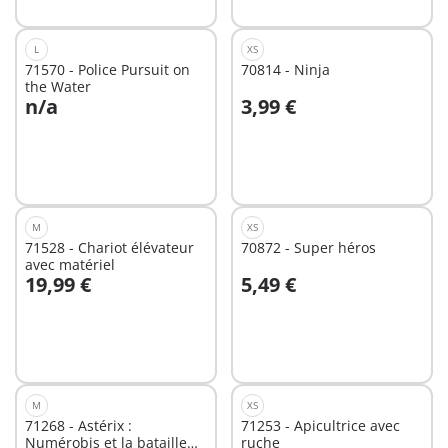
L
XS
71570 - Police Pursuit on
70814 - Ninja
the Water
n/a
3,99 €
Au panier
Non
disponible
M
XS
71528 - Chariot élévateur
70872 - Super héros
avec matériel
19,99 €
5,49 €
Au panier
Au panier
M
XS
71268 - Astérix :
71253 - Apicultrice avec
Numérobis et la bataille
ruche