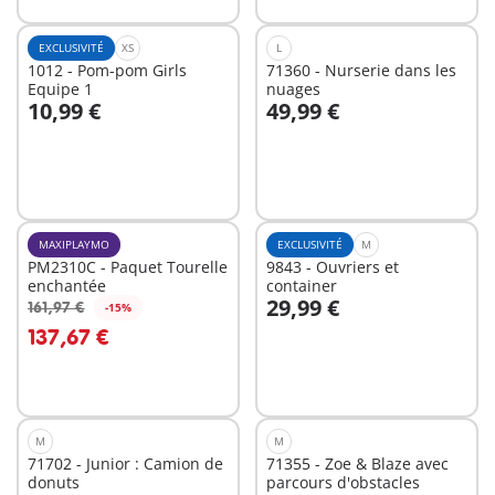
EXCLUSIVITÉ
XS
L
1012 - Pom-pom Girls
71360 - Nurserie dans les
Equipe 1
nuages
10,99 €
49,99 €
Au panier
Au panier
MAXIPLAYMO
EXCLUSIVITÉ
M
PM2310C - Paquet Tourelle
9843 - Ouvriers et
enchantée
container
29,99 €
161,97 €
-15%
Au panier
Au panier
137,67 €
M
M
71702 - Junior : Camion de
71355 - Zoe & Blaze avec
donuts
parcours d'obstacles