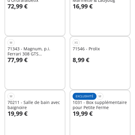
d'Ordrafalbétix
Marinette & Ladybug
72,99 €
16,99 €
Au panier
Au panier
M
XS
71343 - Magnum, p.i.
71546 - Prolix
Ferrari 308 GTS
77,99 €
8,99 €
Quattrovalvole
Au panier
Au panier
M
EXCLUSIVITÉ
M
70211 - Salle de bain avec
1031 - Box supplémentaire
baignoire
pour Petite Ferme
19,99 €
19,99 €
Au panier
Au panier