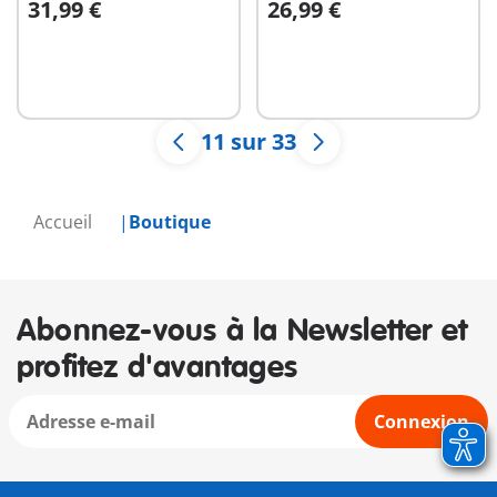
31,99 €
26,99 €
Au panier
Au panier
11 sur 33
Accueil
Boutique
Abonnez-vous à la Newsletter et
profitez d'avantages
Connexion