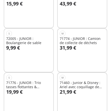
15,99 €
43,99 €
flottante
musique
Au panier
Au panier
S
M
72005 - JUNIOR :
71774 - JUNIOR : Camion
Boulangerie de sable
de collecte de déchets
9,99 €
31,99 €
Au panier
Au panier
S
M
71776 - JUNIOR : Trio
71460 - Junior & Disney :
tasses flottantes &
Ariel avec coquillage de
19,99 €
21,99 €
animaux
bain
Au panier
Au panier