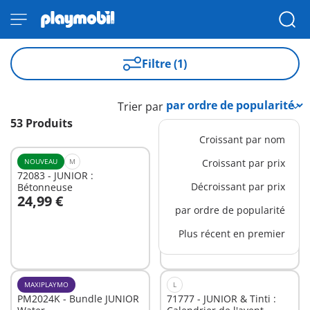
Filtre (1)
Trier par
53 Produits
Croissant par nom
NOUVEAU
M
NOUVEAU
Croissant par prix
S
72083 - JUNIOR :
72086 - JUNIOR : Gâteau
Décroissant par prix
Bétonneuse
d'anniversaire
24,99 €
19,99 €
Au panier
Au panier
par ordre de popularité
Plus récent en premier
MAXIPLAYMO
L
PM2024K - Bundle JUNIOR
71777 - JUNIOR & Tinti :