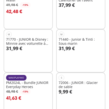
Water
Calendrier de l'avent
37,99 €
49,98 €
-15%
Au panier
Au panier
42,48 €
M
M
71770 - JUNIOR & Disney :
71440 - Junior & Tinti :
Minnie avec voiturette à
Sous-marin
31,99 €
31,99 €
fruits
Au panier
Au panier
MAXIPLAYMO
S
PM2024L - Bundle JUNIOR
72006 - JUNIOR : Glacier
Everyday Heroes
de sable
9,99 €
48,98 €
-15%
Au panier
Au panier
41,63 €