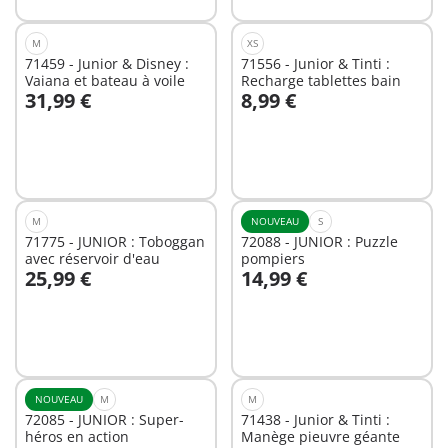
M
XS
71459 - Junior & Disney :
71556 - Junior & Tinti :
Vaiana et bateau à voile
Recharge tablettes bain
31,99 €
8,99 €
Au panier
Au panier
M
NOUVEAU
S
71775 - JUNIOR : Toboggan
72088 - JUNIOR : Puzzle
avec réservoir d'eau
pompiers
25,99 €
14,99 €
Au panier
Au panier
NOUVEAU
M
M
72085 - JUNIOR : Super-
71438 - Junior & Tinti :
héros en action
Manège pieuvre géante