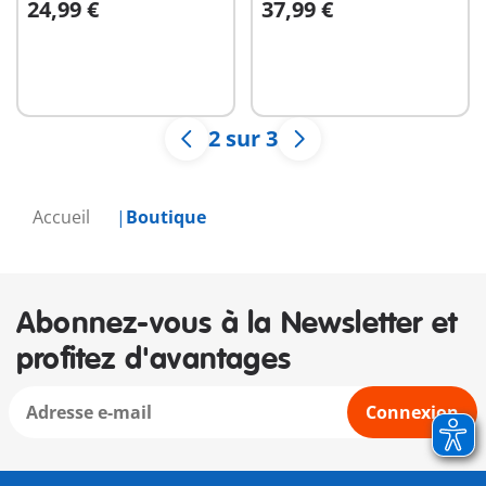
24,99 €
37,99 €
Au panier
Au panier
2 sur 3
Accueil
Boutique
Abonnez-vous à la Newsletter et
profitez d'avantages
Connexion