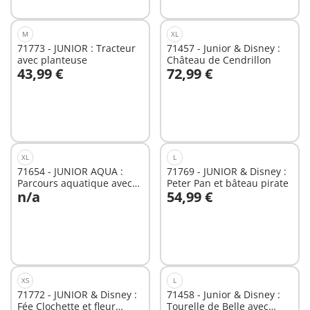
M
XL
71773 - JUNIOR : Tracteur
71457 - Junior & Disney :
avec planteuse
Château de Cendrillon
43,99 €
72,99 €
Au panier
Au panier
XL
L
71654 - JUNIOR AQUA :
71769 - JUNIOR & Disney :
Parcours aquatique avec
Peter Pan et bâteau pirate
n/a
54,99 €
jeux d'eau et effets d'app
Au panier
Non
disponible
XS
L
71772 - JUNIOR & Disney :
71458 - Junior & Disney :
Fée Clochette et fleur
Tourelle de Belle avec