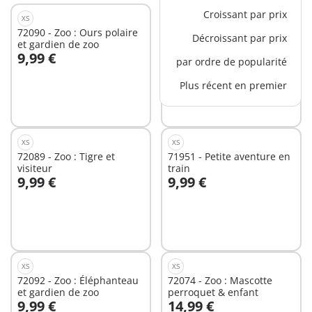
Croissant par prix
XS
XS
72090 - Zoo : Ours polaire
72091 - Zoo : Dauphin et
Décroissant par prix
et gardien de zoo
visiteur
9,99 €
9,99 €
par ordre de popularité
Au panier
Au panier
Plus récent en premier
XS
XS
72089 - Zoo : Tigre et
71951 - Petite aventure en
visiteur
train
9,99 €
9,99 €
Au panier
Au panier
XS
XS
72092 - Zoo : Éléphanteau
72074 - Zoo : Mascotte
et gardien de zoo
perroquet & enfant
9,99 €
14,99 €