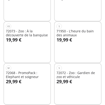
Au panier
Au panier
XS
S
72073 - Zoo : À la
71950 - L'heure du bain
découverte de la banquise
des animaux
19,99 €
19,99 €
Au panier
Au panier
M
S
72068 - PromoPack :
72072 - Zoo : Gardien de
Elephant et soigneur
zoo et véhicule
29,99 €
29,99 €
Au panier
Au panier