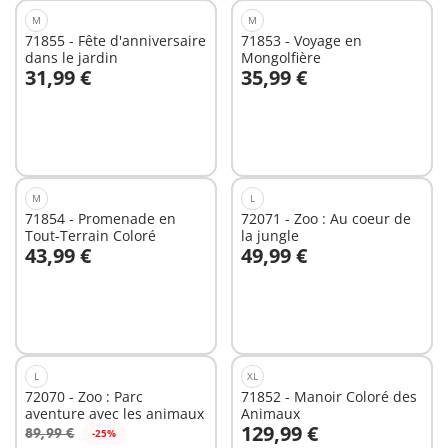
M
M
71855 - Fête d'anniversaire
71853 - Voyage en
dans le jardin
Mongolfière
31,99 €
35,99 €
Au panier
Au panier
M
L
71854 - Promenade en
72071 - Zoo : Au coeur de
Tout-Terrain Coloré
la jungle
43,99 €
49,99 €
Au panier
Au panier
L
XL
72070 - Zoo : Parc
71852 - Manoir Coloré des
aventure avec les animaux
Animaux
129,99 €
89,99 €
-25%
Au panier