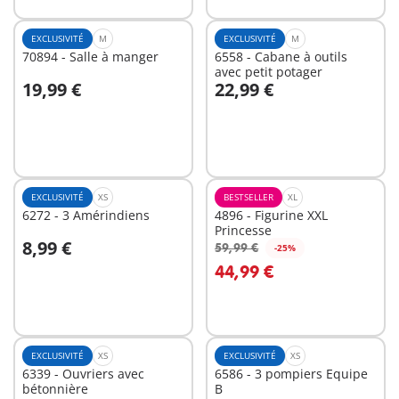
EXCLUSIVITÉ
M
EXCLUSIVITÉ
M
70894 - Salle à manger
6558 - Cabane à outils
avec petit potager
19,99 €
22,99 €
Au panier
Au panier
EXCLUSIVITÉ
XS
BESTSELLER
XL
6272 - 3 Amérindiens
4896 - Figurine XXL
Princesse
8,99 €
59,99 €
-25%
Au panier
Au panier
44,99 €
EXCLUSIVITÉ
XS
EXCLUSIVITÉ
XS
6339 - Ouvriers avec
6586 - 3 pompiers Equipe
bétonnière
B