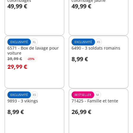
colombages
colombage jaune
49,99 €
49,99 €
Au panier
Au panier
EXCLUSIVITÉ
XL
EXCLUSIVITÉ
XS
6571 - Box de lavage pour
6490 - 3 soldats romains
voiture
8,99 €
39,99 €
-25%
Au panier
Au panier
29,99 €
EXCLUSIVITÉ
XS
BESTSELLER
M
9893 - 3 vikings
71425 - Famille et tente
8,99 €
26,99 €
Au panier
Au panier