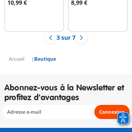
10,99 €
8,99 €
Au panier
Au panier
3 sur 7
Accueil
Boutique
Abonnez-vous à la Newsletter et
profitez d'avantages
Connexion