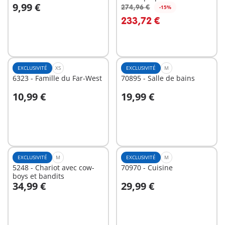
9,99 €
274,96 €
-15%
Au panier
Au panier
233,72 €
EXCLUSIVITÉ
XS
EXCLUSIVITÉ
M
6323 - Famille du Far-West
70895 - Salle de bains
10,99 €
19,99 €
Au panier
Au panier
EXCLUSIVITÉ
M
EXCLUSIVITÉ
M
5248 - Chariot avec cow-
70970 - Cuisine
boys et bandits
34,99 €
29,99 €
Au panier
Au panier