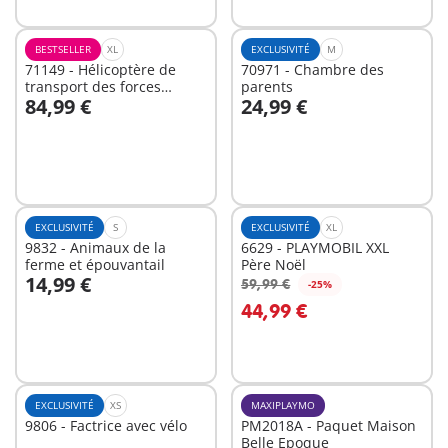
BESTSELLER
XL
EXCLUSIVITÉ
M
71149 - Hélicoptère de
70971 - Chambre des
transport des forces
parents
84,99 €
24,99 €
spéciales
Au panier
Au panier
EXCLUSIVITÉ
S
EXCLUSIVITÉ
XL
9832 - Animaux de la
6629 - PLAYMOBIL XXL
ferme et épouvantail
Père Noël
14,99 €
59,99 €
-25%
Au panier
Au panier
44,99 €
EXCLUSIVITÉ
XS
MAXIPLAYMO
9806 - Factrice avec vélo
PM2018A - Paquet Maison
Belle Epoque