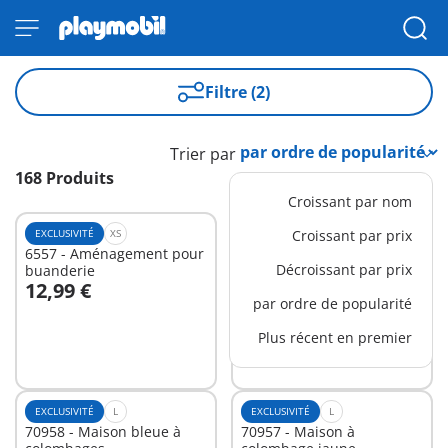
Filtre (2)
Trier par
168 Produits
Croissant par nom
EXCLUSIVITÉ
XS
EXCLUSIVITÉ
Croissant par prix
L
6557 - Aménagement pour
70956 - Magasin du
Décroissant par prix
buanderie
forgeron
12,99 €
49,99 €
Au panier
Au panier
par ordre de popularité
Plus récent en premier
EXCLUSIVITÉ
L
EXCLUSIVITÉ
L
70958 - Maison bleue à
70957 - Maison à