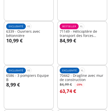
EXCLUSIVITÉ
XS
BESTSELLER
XL
6339 - Ouvriers avec
71149 - Hélicoptère de
bétonnière
transport des forces
10,99 €
84,99 €
spéciales
Au panier
Au panier
EXCLUSIVITÉ
XS
EXCLUSIVITÉ
XL
6586 - 3 pompiers Equipe
70442 - Dragline avec mur
B
de construction
8,99 €
84,99 €
-25%
Au panier
Au panier
63,74 €