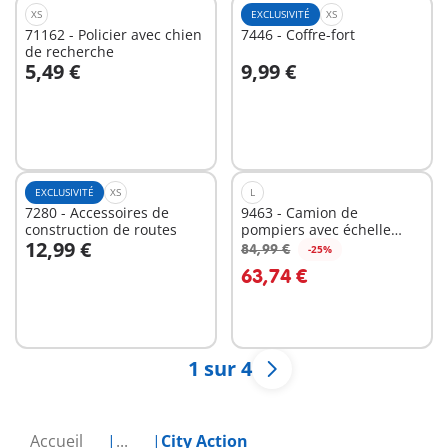
XS
EXCLUSIVITÉ
XS
71162 - Policier avec chien
7446 - Coffre-fort
de recherche
5,49 €
9,99 €
Au panier
Au panier
EXCLUSIVITÉ
XS
L
7280 - Accessoires de
9463 - Camion de
construction de routes
pompiers avec échelle
12,99 €
pivotante
84,99 €
-25%
Au panier
Au panier
63,74 €
1 sur 4
Accueil
...
City Action