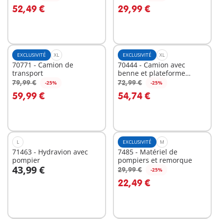
Au panier
Au panier
52,49 €
29,99 €
EXCLUSIVITÉ
XL
EXCLUSIVITÉ
XL
70771 - Camion de
70444 - Camion avec
transport
benne et plateforme
interchangeables
79,99 €
72,99 €
-25%
-25%
Au panier
Au panier
59,99 €
54,74 €
L
EXCLUSIVITÉ
M
71463 - Hydravion avec
7485 - Matériel de
pompier
pompiers et remorque
43,99 €
29,99 €
-25%
Au panier
Au panier
22,49 €