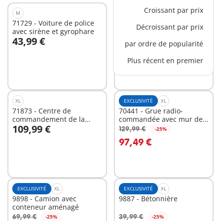
Croissant par prix
M
L
71729 - Voiture de police
71749 - Pelleteuse
Décroissant par prix
avec sirène et gyrophare
mécanique avec ouvrier et
43,99 €
54,99 €
accessoires
par ordre de popularité
Au panier
Au panier
Plus récent en premier
XL
EXCLUSIVITÉ
XL
71873 - Centre de
70441 - Grue radio-
commandement de la
commandée avec mur de
109,99 €
police
construction
129,99 €
-25%
Au panier
Au panier
97,49 €
EXCLUSIVITÉ
XL
EXCLUSIVITÉ
XL
9898 - Camion avec
9887 - Bétonnière
conteneur aménagé
69,99 €
39,99 €
-25%
-25%