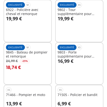
EXCLUSIVITÉ
M
EXCLUSIVITÉ
XS
6922 - Policière avec
9802 - Tour
cheval et remorque
supplémentaire pour
19,99 €
19,99 €
Caserne de pompiers
Au panier
Au panier
EXCLUSIVITÉ
M
EXCLUSIVITÉ
XS
9845 - Bateau de pompier
9803 - Porte
et remorque
supplémentaire pour
16,99 €
Caserne de pompiers
24,99 €
-25%
Au panier
Au panier
18,74 €
XS
XS
71466 - Pompier et moto
71505 - Policier et bandit
13,99 €
6,99 €
Au panier
Au panier