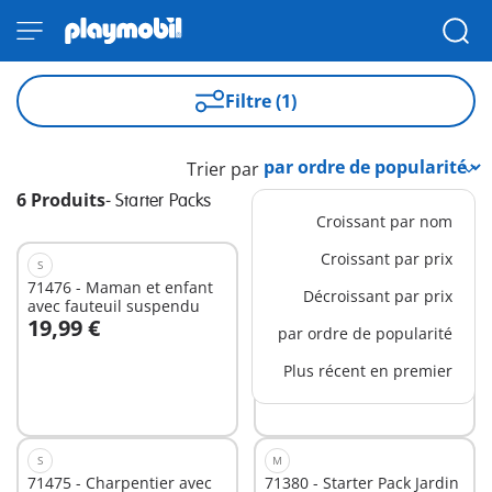
Filtre (1)
Trier par
6 Produits
-
Starter Packs
Croissant par nom
Croissant par prix
S
S
71476 - Maman et enfant
71257 - Starter Pack
Décroissant par prix
avec fauteuil suspendu
Secouriste avec gyropode
19,99 €
16,99 €
par ordre de popularité
Au panier
Au panier
Plus récent en premier
S
M
71475 - Charpentier avec
71380 - Starter Pack Jardin