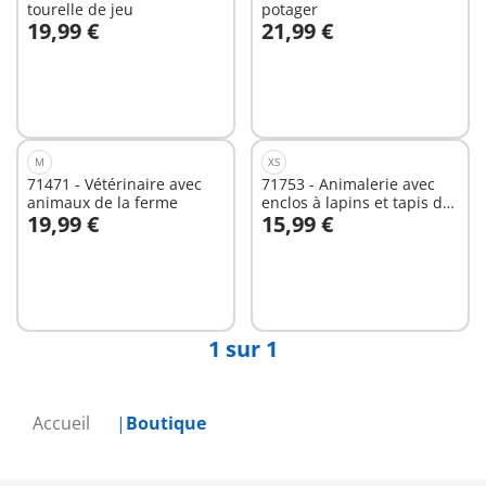
tourelle de jeu
potager
19,99 €
21,99 €
Au panier
Au panier
M
XS
71471 - Vétérinaire avec
71753 - Animalerie avec
animaux de la ferme
enclos à lapins et tapis de
19,99 €
15,99 €
jeux
Au panier
Au panier
1 sur 1
Accueil
Boutique