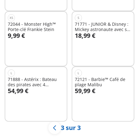
XS
S
72044 - Monster High™
71771 - JUNIOR & Disney :
Porte-clé Frankie Stein
Mickey astronaute avec sa
9,99 €
18,99 €
fusée
Au panier
Au panier
L
L
71888 - Astérix : Bateau
72121 - Barbie™ Café de
des pirates avec 4
plage Malibu
54,99 €
59,99 €
personnages
Non
Non
disponible
disponible
3 sur 3