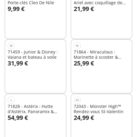
Porte-clés Cleo De Nile
Ariel avec coquillage de
9,99 €
21,99 €
bain
Au panier
Au panier
M
M
71459 - Junior & Disney :
71864 - Miraculous :
Vaiana et bateau à voile
Marinette à scooter &
31,99 €
25,99 €
Kagami
Au panier
Au panier
L
XS
71828 - Astérix : Hutte
72043 - Monster High™
d'Astérix, Panoramix &
Rendez-vous St-Valentin
54,99 €
24,99 €
accessoires
Au panier
Au panier