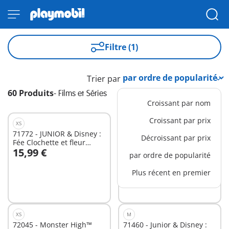
Filtre (1)
Trier par
60 Produits
-
Films et Séries
Croissant par nom
Croissant par prix
XS
L
71772 - JUNIOR & Disney :
71458 - Junior & Disney :
Décroissant par prix
Fée Clochette et fleur
Tourelle de Belle avec
15,99 €
43,99 €
flottante
musique
par ordre de popularité
Au panier
Au panier
Plus récent en premier
XS
M
72045 - Monster High™
71460 - Junior & Disney :