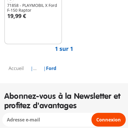
71858 - PLAYMOBIL X Ford
F-150 Raptor
19,99 €
Au panier
1 sur 1
Accueil
...
Ford
Abonnez-vous à la Newsletter et
profitez d'avantages
Connexion