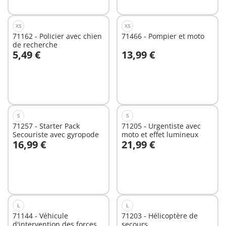
XS
XS
71162 - Policier avec chien
71466 - Pompier et moto
de recherche
5,49 €
13,99 €
Au panier
Au panier
S
S
71257 - Starter Pack
71205 - Urgentiste avec
Secouriste avec gyropode
moto et effet lumineux
16,99 €
21,99 €
Au panier
Au panier
L
L
71144 - Véhicule
71203 - Hélicoptère de
d'intervention des forces
secours