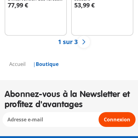
77,99 €
53,99 €
spéciales
Au panier
Au panier
1 sur 3
Accueil
Boutique
Abonnez-vous à la Newsletter et
profitez d'avantages
Connexion