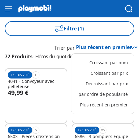
Filtre (1)
Trier par
72 Produits
-
Héros du quotidien
Croissant par nom
Croissant par prix
EXCLUSIVITÉ
L
EXCLUSIVITÉ
S
4041 - Convoyeur avec
5398 - Chef des pompiers
Décroissant par prix
pelleteuse
avec voiturette
49,99 €
14,99 €
par ordre de popularité
Au panier
Au panier
Plus récent en premier
EXCLUSIVITÉ
S
EXCLUSIVITÉ
XS
6503 - Pièces d'extension
6586 - 3 pompiers Equipe