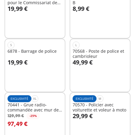
pour le Commissariat de
B
19,99 €
8,99 €
Police avec Prison/Système
Au panier
Au panier
d'alarme
S
L
6878 - Barrage de police
70568 - Poste de police et
cambrioleur
19,99 €
49,99 €
Au panier
Au panier
EXCLUSIVITÉ
XL
EXCLUSIVITÉ
M
70441 - Grue radio-
70570 - Policier avec
commandée avec mur de
voiturette et voleur à moto
29,99 €
construction
129,99 €
-25%
Au panier
Au panier
97,49 €