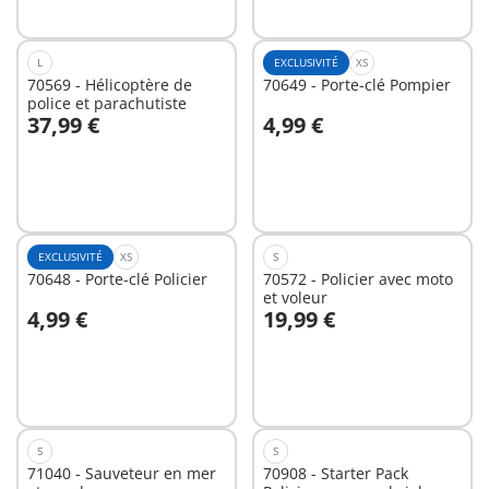
L
EXCLUSIVITÉ
XS
70569 - Hélicoptère de
70649 - Porte-clé Pompier
police et parachutiste
37,99 €
4,99 €
Au panier
Au panier
EXCLUSIVITÉ
XS
S
70648 - Porte-clé Policier
70572 - Policier avec moto
et voleur
4,99 €
19,99 €
Au panier
Au panier
S
S
71040 - Sauveteur en mer
70908 - Starter Pack