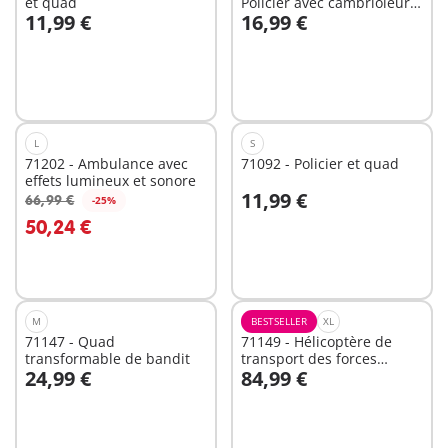
et quad
Policier avec cambrioleur
11,99 €
16,99 €
de coffre-fort
Au panier
Non
disponible
L
S
71202 - Ambulance avec
71092 - Policier et quad
effets lumineux et sonore
11,99 €
66,99 €
-25%
Au panier
Au panier
50,24 €
M
BESTSELLER
XL
71147 - Quad
71149 - Hélicoptère de
transformable de bandit
transport des forces
24,99 €
84,99 €
spéciales
Au panier
Au panier