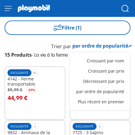
Filtre (1)
Trier par
15 Produits
-
La vie à la ferme
Croissant par nom
Croissant par prix
EXCLUSIVITÉ
XL
M
4142 - Ferme
71442 - Fermier avec
Décroissant par prix
transportable
tracteur et citerne
49,99 €
59,99 €
-25%
par ordre de popularité
Au panier
Au panier
44,99 €
Plus récent en premier
EXCLUSIVITÉ
S
EXCLUSIVITÉ
S
9832 - Animaux de la
7725 - 3 Sapins