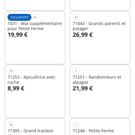
EXCLUSIVITÉ
M
M
1031 - Box supplémentaire
71443 - Grands-parents et
pour Petite Ferme
potager
19,99 €
26,99 €
Au panier
Au panier
XS
S
71253 - Apicultrice avec
71251 - Randonneurs et
ruche
alpagas
8,99 €
21,99 €
Au panier
Non
disponible
M
L
71305 - Grand tracteur
71248 - Petite Ferme