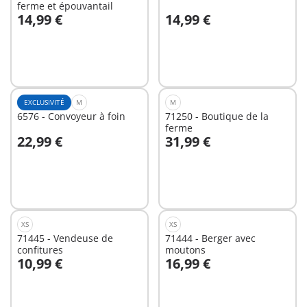
ferme et épouvantail
14,99 €
14,99 €
Au panier
Au panier
EXCLUSIVITÉ
M
M
6576 - Convoyeur à foin
71250 - Boutique de la
ferme
22,99 €
31,99 €
Au panier
Au panier
XS
XS
71445 - Vendeuse de
71444 - Berger avec
confitures
moutons
10,99 €
16,99 €
Au panier
Au panier