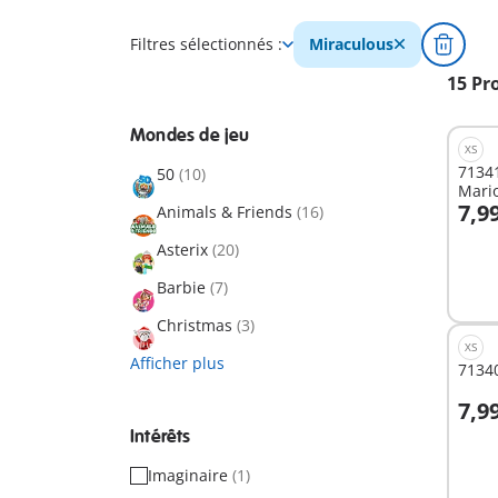
Filtres sélectionnés :
Miraculous
15 Pr
Mondes de jeu
XS
71341
50
(10)
Mario
7,9
Animals & Friends
(16)
A
Asterix
(20)
Barbie
(7)
Christmas
(3)
XS
Afficher plus
71340
7,9
A
Intérêts
Imaginaire
(1)