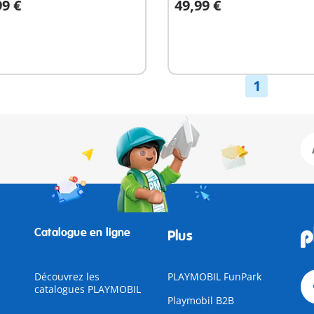
99 €
49,99 €
u panier
Au panier
1
Catalogue en ligne
Plus
Découvrez les
PLAYMOBIL FunPark
catalogues PLAYMOBIL
Playmobil B2B