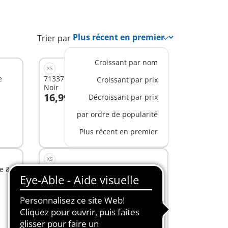
Trier par
Croissant par nom
XS
e
71337 - Miraculous : Adrien & Chat
Croissant par prix
Noir
16,99 €
Décroissant par prix
Au panier
par ordre de popularité
Plus récent en premier
XS
te &
71342 - Miraculous : Antibug
7,99 €
Au panier