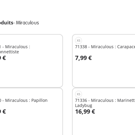
oduits
-
Miraculous
XS
 - Miraculous :
71338 - Miraculous : Carapac
nnettiste
9 €
7,99 €
u panier
Au panier
XS
 - Miraculous : Papillon
71336 - Miraculous : Marinet
Ladybug
9 €
16,99 €
u panier
Au panier