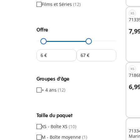
Films et Séries
(12)
XS
71339
Offre
7,9
A
XS
71868
Groupes d'âge
6,9
+ 4 ans
(12)
A
Taille du paquet
XS - Boîte XS
(10)
71334
Mari
M - Boîte moyenne
(1)