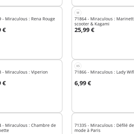
M
 - Miraculous : Rena Rouge
71864 - Miraculous : Marinett
scooter & Kagami
9 €
25,99 €
u panier
Au panier
XS
 - Miraculous : Viperion
71866 - Miraculous : Lady Wif
9 €
6,99 €
u panier
Au panier
 - Miraculous : Chambre de
71335 - Miraculous : Défilé de
nette
mode à Paris