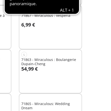
XS
e à
71867 - Miraculous : Vesperia
6,99 €
Au panier
L
i
71863 - Miraculous : Boulangerie
Dupain-Cheng
54,99 €
Au panier
71865 - Miraculous: Wedding
Dream