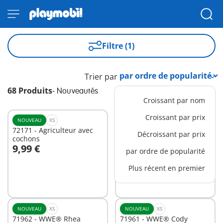
Filtre (1)
Trier par
68 Produits
-
Nouveautés
Croissant par nom
Croissant par prix
NOUVEAU
XS
NOUVEAU
XS
72171 - Agriculteur avec
72093 - WWE® John Cena
Décroissant par prix
cochons
9,99 €
7,99 €
par ordre de popularité
Au panier
Au panier
Plus récent en premier
NOUVEAU
XS
NOUVEAU
XS
71962 - WWE® Rhea
71961 - WWE® Cody