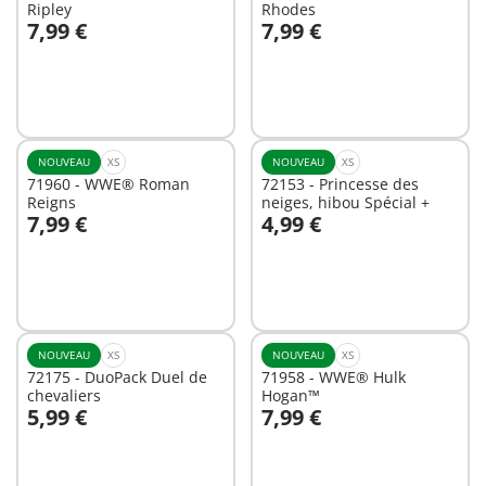
Ripley
Rhodes
7,99 €
7,99 €
Au panier
Au panier
NOUVEAU
XS
NOUVEAU
XS
71960 - WWE® Roman
72153 - Princesse des
Reigns
neiges, hibou Spécial +
7,99 €
4,99 €
Au panier
Au panier
NOUVEAU
XS
NOUVEAU
XS
72175 - DuoPack Duel de
71958 - WWE® Hulk
chevaliers
Hogan™
5,99 €
7,99 €
Au panier
Au panier