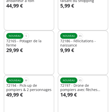
andaineur à foin
faisant du shopping
44,99 €
5,99 €
Au panier
Au panier
NOUVEAU
S
NOUVEAU
XS
72165 - Potager de la
72186 - Félicitations -
ferme
naissance
29,99 €
9,99 €
Au panier
Au panier
NOUVEAU
M
NOUVEAU
XS
72194 - Pick-up de
72197 - Drone de
pompiers & 2 personnages
pompiers avec flèches
49,99 €
14,99 €
d'eau
Au panier
Au panier