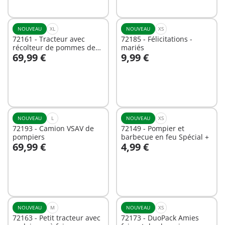
NOUVEAU
XL
NOUVEAU
XS
72161 - Tracteur avec
72185 - Félicitations -
récolteur de pommes de
mariés
69,99 €
9,99 €
terre
Au panier
Au panier
NOUVEAU
L
NOUVEAU
XS
72193 - Camion VSAV de
72149 - Pompier et
pompiers
barbecue en feu Spécial +
69,99 €
4,99 €
Au panier
Au panier
NOUVEAU
M
NOUVEAU
XS
72163 - Petit tracteur avec
72173 - DuoPack Amies