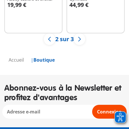
19,99 €
44,99 €
Au panier
Au panier
2 sur 3
Accueil
Boutique
Abonnez-vous à la Newsletter et
profitez d'avantages
Connexion