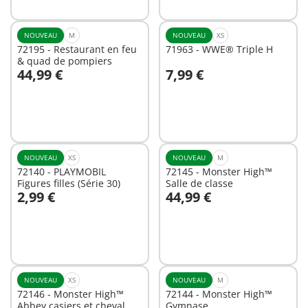
NOUVEAU
M
NOUVEAU
XS
72195 - Restaurant en feu
71963 - WWE® Triple H
& quad de pompiers
44,99 €
7,99 €
Au panier
Au panier
NOUVEAU
XS
NOUVEAU
M
72140 - PLAYMOBIL
72145 - Monster High™
Figures filles (Série 30)
Salle de classe
2,99 €
44,99 €
Au panier
Au panier
NOUVEAU
XS
NOUVEAU
M
72146 - Monster High™
72144 - Monster High™
Abbey casiers et cheval
Gymnase