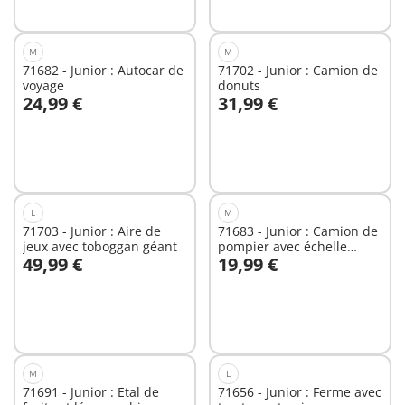
M
M
71682 - Junior : Autocar de
71702 - Junior : Camion de
voyage
donuts
24,99 €
31,99 €
Au panier
Au panier
L
M
71703 - Junior : Aire de
71683 - Junior : Camion de
jeux avec toboggan géant
pompier avec échelle
49,99 €
19,99 €
pivotante
Au panier
Au panier
M
L
71691 - Junior : Etal de
71656 - Junior : Ferme avec