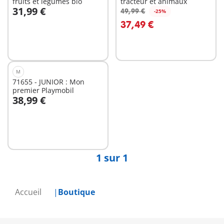
fruits et légumes bio
tracteur et animaux
31,99 €
49,99 €
-25%
Au panier
Au panier
37,49 €
M
71655 - JUNIOR : Mon
premier Playmobil
38,99 €
Au panier
1 sur 1
Accueil
Boutique