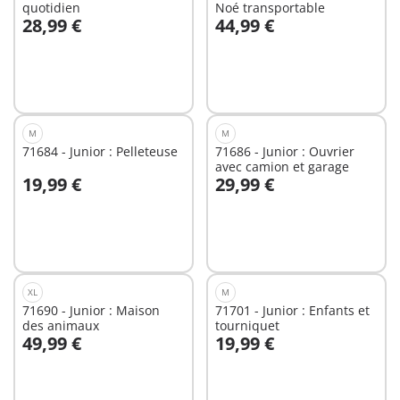
quotidien
Noé transportable
28,99 €
44,99 €
Au panier
Au panier
M
M
71684 - Junior : Pelleteuse
71686 - Junior : Ouvrier
avec camion et garage
19,99 €
29,99 €
Au panier
Au panier
XL
M
71690 - Junior : Maison
71701 - Junior : Enfants et
des animaux
tourniquet
49,99 €
19,99 €
Au panier
Au panier