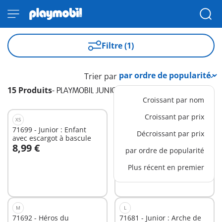
Filtre (1)
Trier par
15 Produits
-
PLAYMOBIL JUNIOR
Croissant par nom
Croissant par prix
XS
M
71699 - Junior : Enfant
71685 - Junior : Camion
Décroissant par prix
avec escargot à bascule
benne
8,99 €
19,99 €
par ordre de popularité
Au panier
Au panier
Plus récent en premier
M
L
71692 - Héros du
71681 - Junior : Arche de