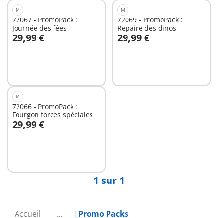
M
M
72067 - PromoPack :
72069 - PromoPack :
Journée des fées
Repaire des dinos
29,99 €
29,99 €
Au panier
Au panier
M
72066 - PromoPack :
Fourgon forces spéciales
29,99 €
Au panier
1 sur 1
Accueil
...
Promo Packs