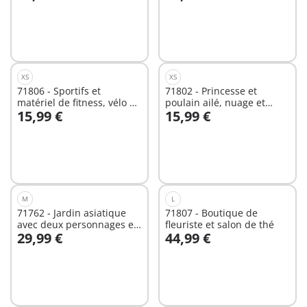
Au panier
Au panier
XS
XS
71806 - Sportifs et
71802 - Princesse et
matériel de fitness, vélo et
poulain ailé, nuage et
15,99 €
15,99 €
haltères
accessoires
Au panier
Au panier
M
L
71762 - Jardin asiatique
71807 - Boutique de
avec deux personnages et
fleuriste et salon de thé
29,99 €
44,99 €
pandas
Au panier
Au panier