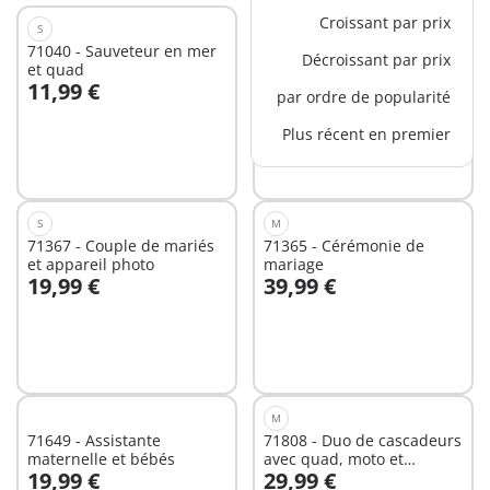
Croissant par prix
S
S
71040 - Sauveteur en mer
71092 - Policier et quad
Décroissant par prix
et quad
11,99 €
11,99 €
par ordre de popularité
Au panier
Au panier
Plus récent en premier
S
M
71367 - Couple de mariés
71365 - Cérémonie de
et appareil photo
mariage
19,99 €
39,99 €
Non
Non
disponible
disponible
M
71649 - Assistante
71808 - Duo de cascadeurs
maternelle et bébés
avec quad, moto et
19,99 €
29,99 €
tremplins