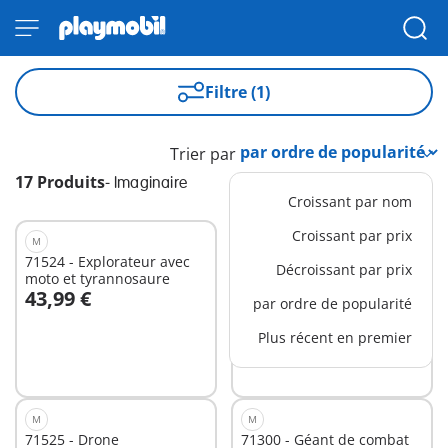
Filtre (1)
Trier par
17 Produits
-
Imaginaire
Croissant par nom
Croissant par prix
M
XS
71524 - Explorateur avec
70672 - 3 combattants
Décroissant par prix
moto et tyrannosaure
Burnham Raiders
43,99 €
11,99 €
par ordre de popularité
Au panier
Au panier
Plus récent en premier
M
M
71525 - Drone
71300 - Géant de combat