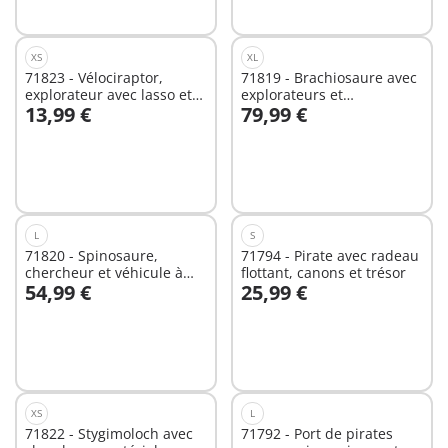
disponible
XS
XL
71823 - Vélociraptor,
71819 - Brachiosaure avec
explorateur avec lasso et
explorateurs et
13,99 €
79,99 €
marmotte
aéroglisseur
Au panier
Au panier
L
S
71820 - Spinosaure,
71794 - Pirate avec radeau
chercheur et véhicule à
flottant, canons et trésor
54,99 €
25,99 €
grue pivotante
Au panier
Au panier
XS
L
71822 - Stygimoloch avec
71792 - Port de pirates