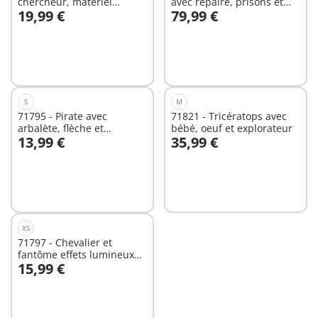
chercheur, matériel
avec repaire, prisons et
19,99 €
79,99 €
d'observation
canon
Au panier
Au panier
S
M
71795 - Pirate avec
71821 - Tricératops avec
arbalète, flèche et
bébé, oeuf et explorateur
13,99 €
35,99 €
poissons à viser
Au panier
Au panier
XS
71797 - Chevalier et
fantôme effets lumineux
15,99 €
multicolores
Non
disponible