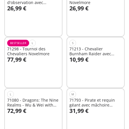
d'observation avec
Novelmore
26,99 €
26,99 €
dimorphodon
Au panier
Non
disponible
BESTSELLER
L
S
71298 - Tournoi des
71213 - Chevalier
Chevaliers Novelmore
Burnham Raider avec
77,99 €
10,99 €
cheval de feu
Non
Non
disponible
disponible
L
M
71080 - Dragons: The Nine
71793 - Pirate et requin
Realms - Wu & Wei with
géant avec mâchoire
72,99 €
31,99 €
Jun
articulée
Au panier
Non