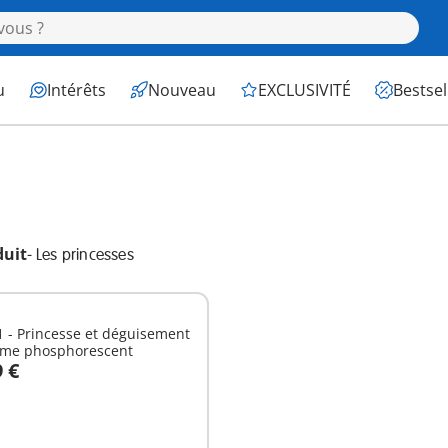
u
Intérêts
Nouveau
EXCLUSIVITÉ
Bestsel
duit
-
Les princesses
 - Princesse et déguisement
ôme phosphorescent
9 €
u panier