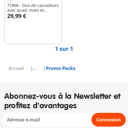
71808 - Duo de cascadeurs
avec quad, moto et
29,99 €
tremplins
Au panier
1 sur 1
Accueil
...
Promo Packs
Abonnez-vous à la Newsletter et
profitez d'avantages
Connexion