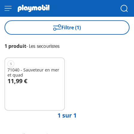
Filtre (1)
1 produit
-
Les secouristes
S
71040 - Sauveteur en mer
et quad
11,99 €
Au panier
1 sur 1