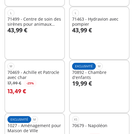
L
L
71499 - Centre de soin des
71463 - Hydravion avec
sirènes pour animaux
pompier
43,99 €
43,99 €
marins
Au panier
Au panier
M
EXCLUSIVITÉ
M
70469 - Achille et Patrocle
70892 - Chambre
avec char
d'enfants
19,99 €
17,99 €
-25%
Au panier
Au panier
13,49 €
EXCLUSIVITÉ
M
XS
1027 - Aménagement pour
70679 - Napoléon
Maison de Ville