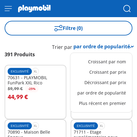
Filtre (0)
Trier par
391 Produits
Croissant par nom
EXCLUSIVITÉ
XL
EXCLUSIVITÉ
Croissant par prix
XL
70631 - PLAYMOBIL
70947 - Magasin du Far-
Décroissant par prix
FunPark XXL Rico
West avec studio
59,99 €
69,99 €
-25%
-25%
Au panier
Au panier
par ordre de popularité
44,99 €
52,49 €
Plus récent en premier
EXCLUSIVITÉ
XL
EXCLUSIVITÉ
XL
70890 - Maison Belle
71711 - Etage