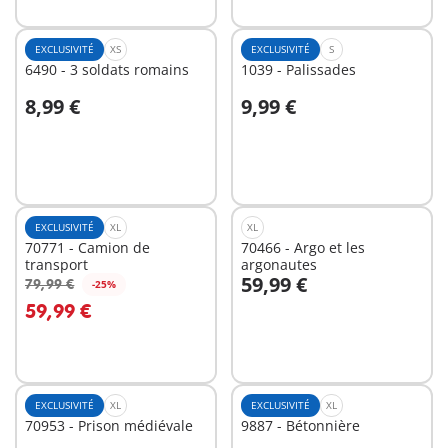
EXCLUSIVITÉ
XS
EXCLUSIVITÉ
S
6490 - 3 soldats romains
1039 - Palissades
8,99 €
9,99 €
Au panier
Au panier
EXCLUSIVITÉ
XL
XL
70771 - Camion de
70466 - Argo et les
transport
argonautes
59,99 €
79,99 €
-25%
Au panier
Au panier
59,99 €
EXCLUSIVITÉ
XL
EXCLUSIVITÉ
XL
70953 - Prison médiévale
9887 - Bétonnière