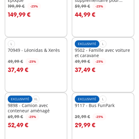
Epoque
supplémentaire pour
Maison Belle Epoque
199,99 €
59,99 €
-25%
-25%
Au panier
Au panier
149,99 €
44,99 €
L
EXCLUSIVITÉ
L
70949 - Léonidas & Xerès
9502 - Famille avec voiture
et caravane
49,99 €
49,99 €
-25%
-25%
Au panier
Au panier
37,49 €
37,49 €
EXCLUSIVITÉ
XL
EXCLUSIVITÉ
L
9898 - Camion avec
9117 - Bus FunPark
conteneur aménagé
69,99 €
39,99 €
-25%
-25%
Au panier
Au panier
52,49 €
29,99 €