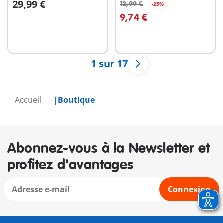
29,99 €
12,99 €
-25%
Au panier
Au panier
9,74 €
1 sur 17
Accueil
Boutique
Abonnez-vous à la Newsletter et
profitez d'avantages
Connexion