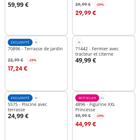
59,99 €
39,99 €
-25%
Au panier
Au panier
29,99 €
EXCLUSIVITÉ
M
M
70896 - Terrasse de jardin
71442 - Fermier avec
tracteur et citerne
49,99 €
22,99 €
-25%
Au panier
Au panier
17,24 €
EXCLUSIVITÉ
M
BESTSELLER
XL
5575 - Piscine avec
4896 - Figurine XXL
terrasse
Princesse
24,99 €
59,99 €
-25%
Au panier
Au panier
44,99 €