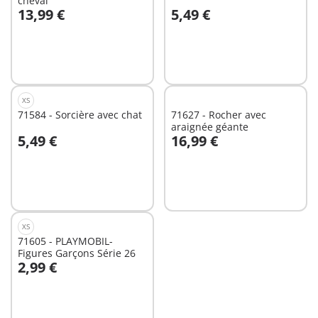
cheval
13,99 €
5,49 €
Au panier
Non
disponible
XS
71584 - Sorcière avec chat
71627 - Rocher avec
araignée géante
5,49 €
16,99 €
Non
Non
disponible
disponible
XS
71605 - PLAYMOBIL-
Figures Garçons Série 26
2,99 €
Non
disponible