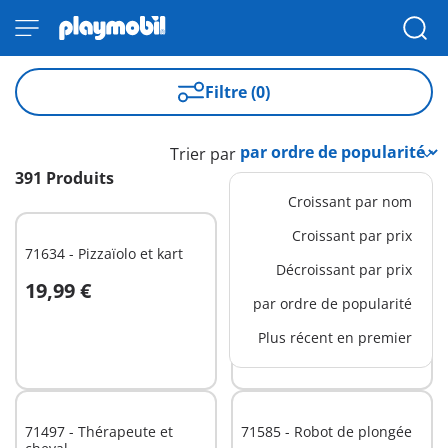
Filtre (0)
Trier par
391 Produits
Croissant par nom
Croissant par prix
71634 - Pizzaïolo et kart
71636 - Calendrier de
Décroissant par prix
l'Avent Pirates
19,99 €
29,99 €
Au panier
Au panier
par ordre de popularité
Plus récent en premier
71497 - Thérapeute et
71585 - Robot de plongée