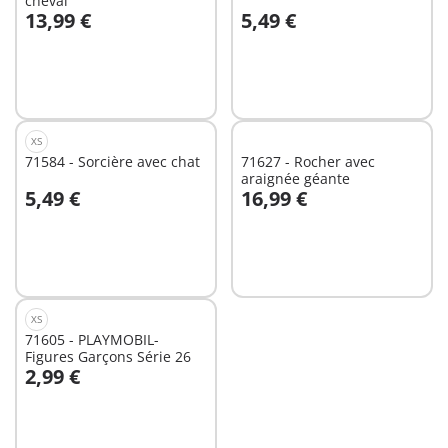
cheval
13,99 €
5,49 €
Au panier
Non
disponible
XS
71584 - Sorcière avec chat
71627 - Rocher avec
araignée géante
5,49 €
16,99 €
Non
Non
disponible
disponible
XS
71605 - PLAYMOBIL-
Figures Garçons Série 26
2,99 €
Non
disponible