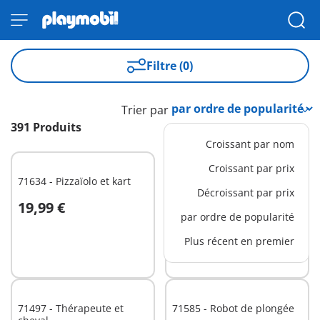
Filtre (0)
Trier par
391 Produits
Croissant par nom
Croissant par prix
71634 - Pizzaïolo et kart
71636 - Calendrier de
Décroissant par prix
l'Avent Pirates
19,99 €
29,99 €
Au panier
Au panier
par ordre de popularité
Plus récent en premier
71497 - Thérapeute et
71585 - Robot de plongée