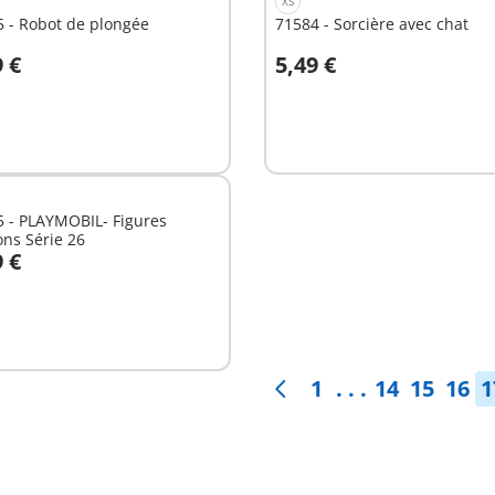
XS
 - Robot de plongée
71584 - Sorcière avec chat
9 €
5,49 €
Non
nible
disponible
 - PLAYMOBIL- Figures
ns Série 26
9 €
nible
1
. . .
14
15
16
1