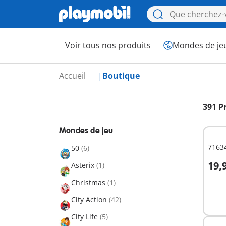
Voir tous nos produits
Mondes de je
Accueil
Boutique
391 P
Mondes de jeu
71634
50
(6)
19,
Asterix
(1)
A
Christmas
(1)
City Action
(42)
City Life
(5)