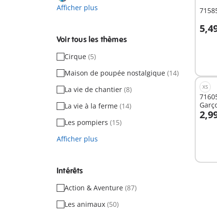
Afficher plus
71585
5,4
Voir tous les thèmes
Non
Cirque
(5)
dispo
Maison de poupée nostalgique
(14)
XS
La vie de chantier
(8)
71605
Garço
La vie à la ferme
(14)
2,9
Les pompiers
(15)
Afficher plus
Non
dispo
Intérêts
Action & Aventure
(87)
Les animaux
(50)