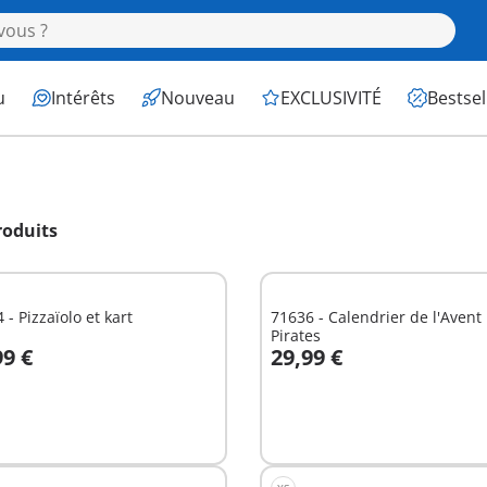
u
Intérêts
Nouveau
EXCLUSIVITÉ
Bestsel
roduits
 - Pizzaïolo et kart
71636 - Calendrier de l'Avent
Pirates
99 €
29,99 €
u panier
Au panier