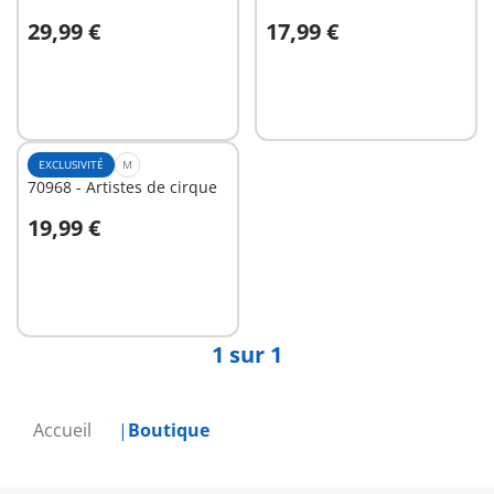
29,99 €
17,99 €
Au panier
Au panier
EXCLUSIVITÉ
M
70968 - Artistes de cirque
19,99 €
Non
disponible
1 sur 1
Accueil
Boutique