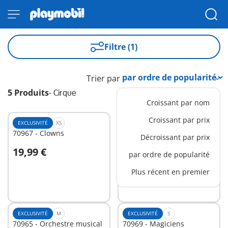
Filtre (1)
Trier par
5 Produits
-
Cirque
Croissant par nom
Croissant par prix
EXCLUSIVITÉ
XS
EXCLUSIVITÉ
M
70967 - Clowns
70966 - Stand de
Décroissant par prix
friandises
19,99 €
24,99 €
par ordre de popularité
Au panier
Au panier
Plus récent en premier
EXCLUSIVITÉ
M
EXCLUSIVITÉ
S
70965 - Orchestre musical
70969 - Magiciens