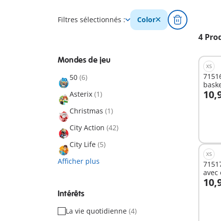
Filtres sélectionnés :
Color
4 Pro
Mondes de jeu
XS
71516
50
(6)
bask
10,
Asterix
(1)
A
Christmas
(1)
City Action
(42)
City Life
(5)
XS
Afficher plus
71517
avec 
10,
A
Intérêts
La vie quotidienne
(4)