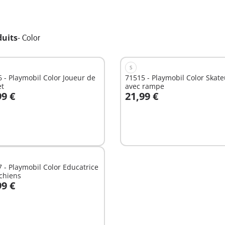
duits
-
Color
S
 - Playmobil Color Joueur de
71515 - Playmobil Color Skate
et
avec rampe
99 €
21,99 €
u panier
Au panier
 - Playmobil Color Educatrice
chiens
99 €
u panier