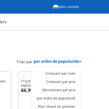
Mon compte
lers
Trier par
Croissant par nom
L
avec
71523 - Campement des
Croissant par prix
explorateurs avec dinosaures
66,99 €
Décroissant par prix
Au panier
par ordre de popularité
Plus récent en premier