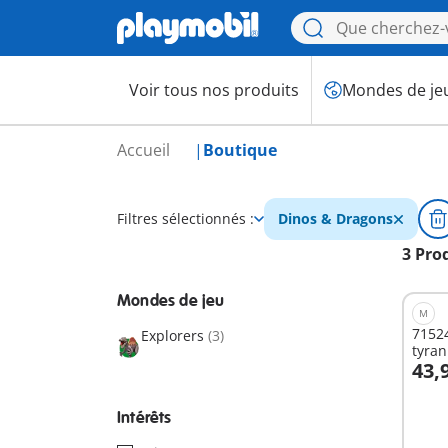
Voir tous nos produits
Mondes de je
Accueil
Boutique
Filtres sélectionnés :
Dinos & Dragons
3 Pro
Mondes de jeu
M
71524
Explorers
(3)
tyra
43,
A
Intérêts