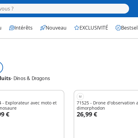
u
Intérêts
Nouveau
EXCLUSIVITÉ
Bestsel
duits
-
Dinos & Dragons
M
 - Explorateur avec moto et
71525 - Drone d'observation 
nnosaure
dimorphodon
99 €
26,99 €
u panier
Au panier