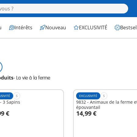
u
Intérêts
Nouveau
EXCLUSIVITÉ
Bestsel
oduits
-
La vie à la ferme
USIVITÉ
S
EXCLUSIVITÉ
S
- 3 Sapins
9832 - Animaux de la ferme e
épouvantail
99 €
14,99 €
u panier
Au panier