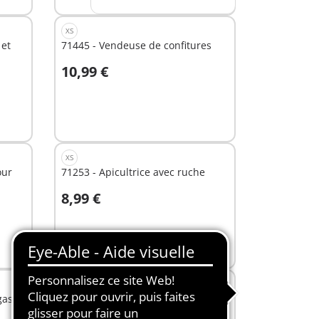
XS
 et
71445 - Vendeuse de confitures
10,99 €
Au panier
XS
our
71253 - Apicultrice avec ruche
8,99 €
Au panier
L
gas
71441 - Roulotte café boutique