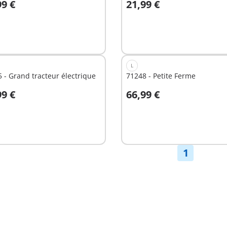
99 €
21,99 €
u panier
Non
disponible
L
 - Grand tracteur électrique
71248 - Petite Ferme
99 €
66,99 €
Non
nible
disponible
1