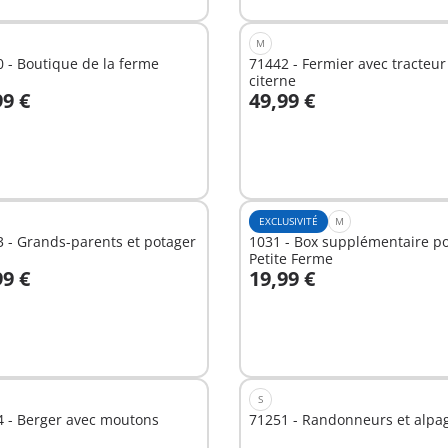
M
 - Boutique de la ferme
71442 - Fermier avec tracteur
citerne
99 €
49,99 €
u panier
Au panier
EXCLUSIVITÉ
M
 - Grands-parents et potager
1031 - Box supplémentaire p
Petite Ferme
99 €
19,99 €
u panier
Au panier
S
4 - Berger avec moutons
71251 - Randonneurs et alpa