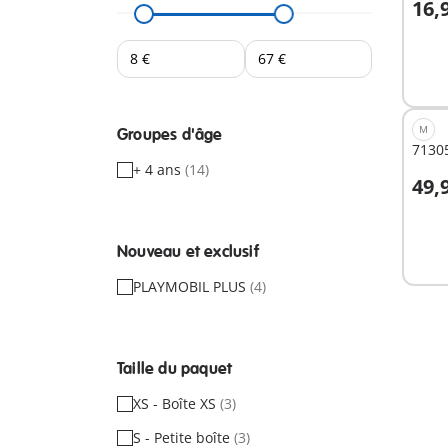
16,
A
M
Groupes d'âge
71305
+ 4 ans
(14)
49,
Non
Nouveau et exclusif
dispo
PLAYMOBIL PLUS
(4)
Taille du paquet
XS - Boîte XS
(3)
S - Petite boîte
(3)