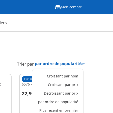
Mon compte
lers
Trier par
Croissant par nom
EXCLUSIVITÉ
M
t
6576 - Convoyeur à foin
Croissant par prix
22,99 €
Décroissant par prix
Au panier
par ordre de popularité
Plus récent en premier