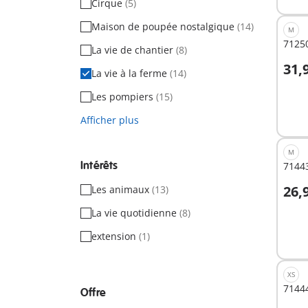
Cirque
(5)
Maison de poupée nostalgique
(14)
M
71250
La vie de chantier
(8)
31,
La vie à la ferme
(14)
A
Les pompiers
(15)
Afficher plus
M
Intérêts
71443
26,
Les animaux
(13)
A
La vie quotidienne
(8)
extension
(1)
XS
7144
Offre