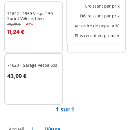
Croissant par prix
71622 - 1969 Vespa 150
71621 - 1969 Vespa 150
Décroissant par prix
Sprint Veloce, bleu
Sprint Veloce, vert clair
14,99 €
14,99 €
-25%
-25%
par ordre de popularité
Au panier
Au panier
11,24 €
11,24 €
Plus récent en premier
71620 - Garage Vespa 60s
43,99 €
Au panier
1 sur 1
Accueil
...
Vespa