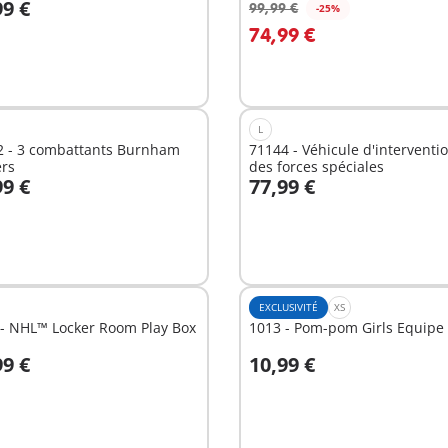
99 €
99,99 €
-25%
u panier
Au panier
74,99 €
L
2 - 3 combattants Burnham
71144 - Véhicule d'interventi
ers
des forces spéciales
99 €
77,99 €
u panier
Au panier
EXCLUSIVITÉ
XS
 - NHL™ Locker Room Play Box
1013 - Pom-pom Girls Equipe
99 €
10,99 €
u panier
Au panier