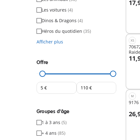
17,
A
Les voitures
(4)
Dinos & Dragons
(4)
Héros du quotidien
(35)
XS
Afficher plus
7067
Raid
11,
Offre
A
M
9176
Groupes d'âge
26,
A
1 à 3 ans
(5)
+ 4 ans
(85)