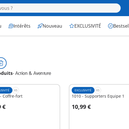
u
Intérêts
Nouveau
EXCLUSIVITÉ
Bestsel
oduits
-
Action & Aventure
USIVITÉ
XS
EXCLUSIVITÉ
XS
- Coffre-fort
1010 - Supporters Equipe 1
9 €
10,99 €
u panier
Au panier