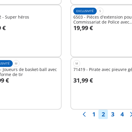
EXCLUSIVITÉ
S
 - Super héros
6503 - Pièces d'extension pou
Commissariat de Police avec
9 €
19,99 €
Prison/Système d'alarme
u panier
Au panier
USIVITÉ
M
M
- Joueurs de basket-ball avec
71419 - Pirate avec pieuvre g
forme de tir
99 €
31,99 €
u panier
Au panier
1
2
3
4