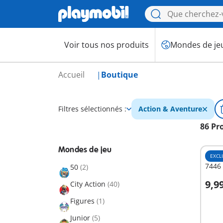
Voir tous nos produits
Mondes de je
Accueil
Boutique
Filtres sélectionnés :
Action & Aventure
86 Pr
Mondes de jeu
EXCL
7446 
50
(2)
9,9
City Action
(40)
A
Figures
(1)
Junior
(5)