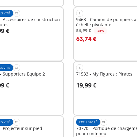
USIVITÉ
XS
L
- Accessoires de construction
9463 - Camion de pompiers a
utes
échelle pivotante
99 €
84,99 €
-25%
u panier
Au panier
63,74 €
USIVITÉ
XS
S
- Supporters Equipe 2
71533 - My Figures : Pirates
99 €
19,99 €
u panier
Au panier
USIVITÉ
XS
EXCLUSIVITÉ
XL
- Projecteur sur pied
70770 - Portique de chargem
pour conteneur