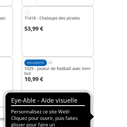
L
vec
71418 - Chaloupe des pirates
53,99 €
Au panier
EXCLUSIVITÉ
XS
1029 - Joueur de football avec mini
but
10,99 €
Au panier
EXCLUSIVITÉ
M
ent
70570 - Policier avec voiturette et
voleur à moto