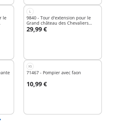
L
r le
9840 - Tour d'extension pour le
Grand château des Chevaliers
29,99 €
Novelmore
Au panier
XS
éante
71467 - Pompier avec faon
10,99 €
Au panier