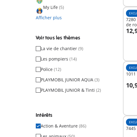
My Life
(5)
EXCL
Afficher plus
7280 
de ro
12,
A
Voir tous les thèmes
La vie de chantier
(9)
Les pompiers
(14)
EXCL
Police
(12)
1011 
PLAYMOBIL JUNIOR AQUA
(3)
10,
A
PLAYMOBIL JUNIOR & Tinti
(2)
Intérêts
EXCL
Action & Aventure
(86)
7445 
Les animaux
(50)