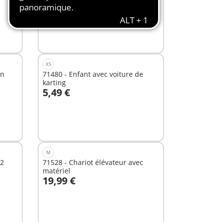
29,99 €
Au panier
XS
on
71480 - Enfant avec voiture de
karting
5,49 €
Au panier
M
 2
71528 - Chariot élévateur avec
matériel
19,99 €
Au panier