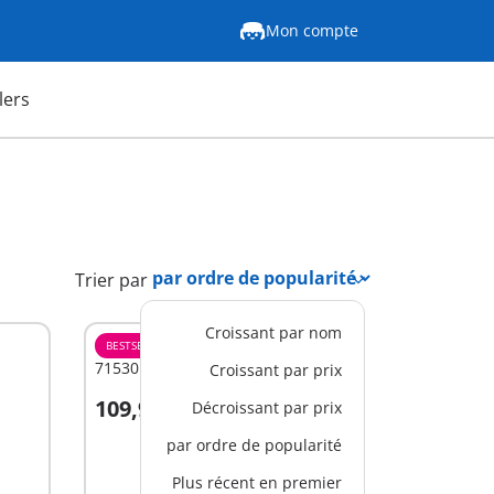
Mon compte
lers
Trier par
Croissant par nom
BESTSELLER
XL
71530 - Bateau pirates
Croissant par prix
109,99 €
Décroissant par prix
Au panier
par ordre de popularité
Plus récent en premier