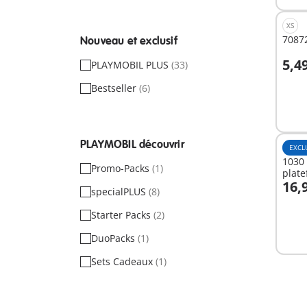
XS
70872
Nouveau et exclusif
5,4
PLAYMOBIL PLUS
(33)
A
Bestseller
(6)
PLAYMOBIL découvrir
EXCL
1030 
Promo-Packs
(1)
plate
16,
specialPLUS
(8)
A
Starter Packs
(2)
DuoPacks
(1)
Sets Cadeaux
(1)