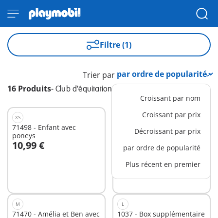
Filtre (1)
Trier par
16 Produits
-
Club d'équitation
Croissant par nom
Croissant par prix
XS
XS
71498 - Enfant avec
71358 - Ellie & Sawdust
Décroissant par prix
poneys
10,99 €
10,99 €
par ordre de popularité
Au panier
Au panier
Plus récent en premier
M
L
71470 - Amélia et Ben avec
1037 - Box supplémentaire