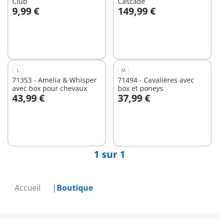
Club
Cascade
9,99 €
149,99 €
Non
Non
disponible
disponible
L
M
71353 - Amelia & Whisper
71494 - Cavalières avec
avec box pour chevaux
box et poneys
43,99 €
37,99 €
Non
Non
disponible
disponible
1 sur 1
Accueil
Boutique