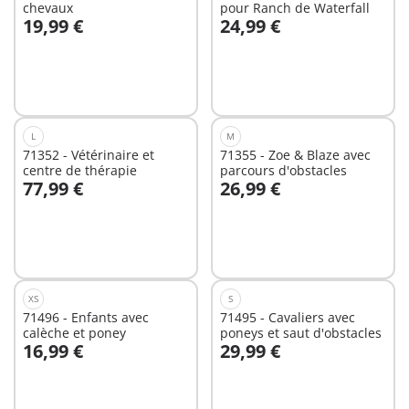
chevaux
pour Ranch de Waterfall
19,99 €
24,99 €
Au panier
Au panier
L
M
71352 - Vétérinaire et
71355 - Zoe & Blaze avec
centre de thérapie
parcours d'obstacles
77,99 €
26,99 €
Au panier
Au panier
XS
S
71496 - Enfants avec
71495 - Cavaliers avec
calèche et poney
poneys et saut d'obstacles
16,99 €
29,99 €
Au panier
Au panier