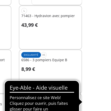
L
71463 - Hydravion avec pompier
43,99 €
Au panier
EXCLUSIVITÉ
XS
ort
6586 - 3 pompiers Equipe B
8,99 €
Au panier
XS
rs
71505 - Policier et bandit