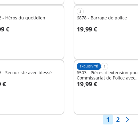
S
 - Héros du quotidien
6878 - Barrage de police
99 €
19,99 €
u panier
Au panier
EXCLUSIVITÉ
S
 - Secouriste avec blessé
6503 - Pièces d'extension pou
Commissariat de Police avec
9 €
19,99 €
Prison/Système d'alarme
u panier
Au panier
1
2