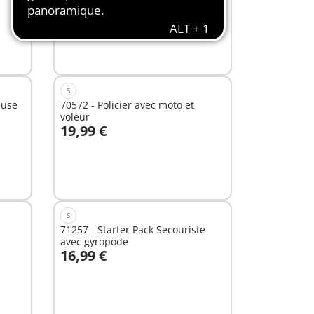
6,99 €
Au panier
S
euse
70572 - Policier avec moto et
voleur
19,99 €
Au panier
S
71257 - Starter Pack Secouriste
avec gyropode
16,99 €
Au panier