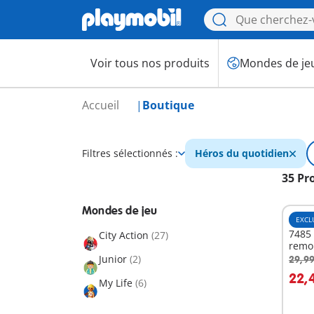
Voir tous nos produits
Mondes de je
Accueil
Boutique
Filtres sélectionnés :
Héros du quotidien
35 Pr
Mondes de jeu
EXCL
7485 
City Action
(27)
remo
Junior
(2)
29,99
A
22,
My Life
(6)