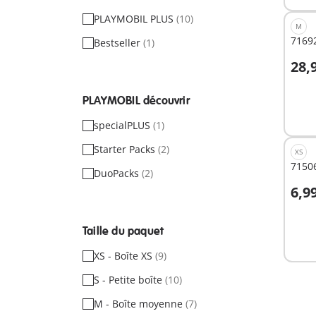
PLAYMOBIL PLUS
(10)
M
71692
Bestseller
(1)
28,
A
PLAYMOBIL découvrir
specialPLUS
(1)
Starter Packs
(2)
XS
71506
DuoPacks
(2)
6,9
A
Taille du paquet
XS - Boîte XS
(9)
S - Petite boîte
(10)
M - Boîte moyenne
(7)