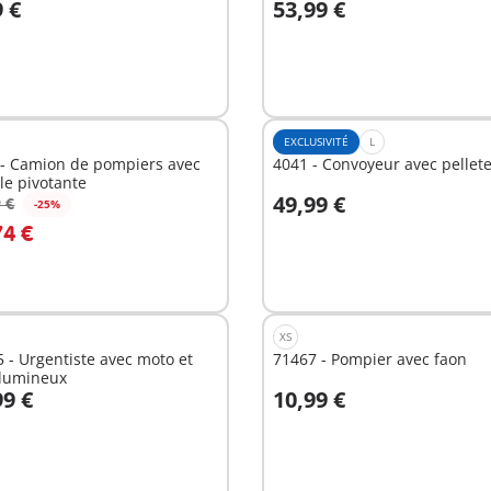
9 €
53,99 €
u panier
Au panier
EXCLUSIVITÉ
L
 - Camion de pompiers avec
4041 - Convoyeur avec pellet
le pivotante
49,99 €
 €
-25%
u panier
Au panier
74 €
XS
 - Urgentiste avec moto et
71467 - Pompier avec faon
 lumineux
99 €
10,99 €
u panier
Au panier