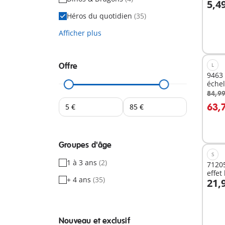
5,4
A
Héros du quotidien
(35)
Afficher plus
Offre
L
9463
échel
84,99
A
63,
Groupes d'âge
S
1 à 3 ans
(2)
71205
effet
+ 4 ans
(35)
21,
A
Nouveau et exclusif