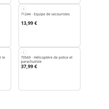
S
71244 - Equipe de secouristes
13,99 €
Au panier
L
r le
70569 - Hélicoptère de police et
parachutiste
37,99 €
Au panier