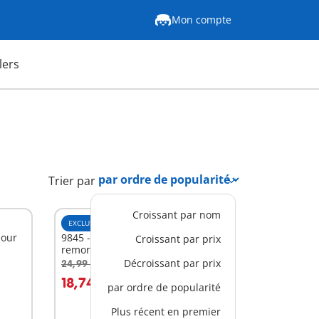
Mon compte
lers
Trier par
Croissant par nom
EXCLUSIVITÉ
M
pour
9845 - Bateau de pompier et
Croissant par prix
remorque
Décroissant par prix
24,99 €
-25%
Au panier
18,74 €
par ordre de popularité
Plus récent en premier