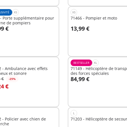
USIVITÉ
XS
XS
- Porte supplémentaire pour
71466 - Pompier et moto
rne de pompiers
99 €
13,99 €
u panier
Au panier
BESTSELLER
XL
 - Ambulance avec effets
71149 - Hélicoptère de transp
neux et sonore
des forces spéciales
84,99 €
 €
-25%
u panier
Au panier
24 €
L
 - Policier avec chien de
71203 - Hélicoptère de secou
erche