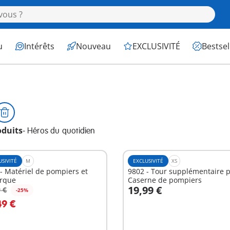
u
Intérêts
Nouveau
EXCLUSIVITÉ
Bestsel
oduits
-
Héros du quotidien
USIVITÉ
M
EXCLUSIVITÉ
XS
- Matériel de pompiers et
9802 - Tour supplémentaire 
rque
Caserne de pompiers
19,99 €
 €
-25%
u panier
Au panier
49 €