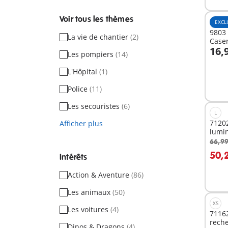
Voir tous les thèmes
EXCL
9803 
La vie de chantier
(2)
Case
16,
Les pompiers
(14)
A
L'Hôpital
(1)
Police
(11)
Les secouristes
(6)
L
71202
Afficher plus
lumi
66,99
A
50,
Intérêts
Action & Aventure
(86)
Les animaux
(50)
XS
Les voitures
(4)
71162
rech
Dinos & Dragons
(4)