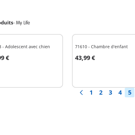
oduits
-
My Life
 - Adolescent avec chien
71610 - Chambre d'enfant
99 €
43,99 €
u panier
Au panier
1
2
3
4
5