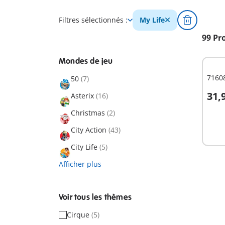
Filtres sélectionnés :
My Life
99 Pr
Mondes de jeu
71608
50
(7)
31,
Asterix
(16)
A
Christmas
(2)
City Action
(43)
City Life
(5)
Afficher plus
Voir tous les thèmes
Cirque
(5)