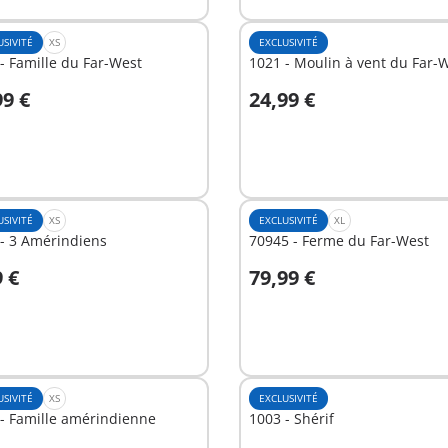
USIVITÉ
XS
EXCLUSIVITÉ
- Famille du Far-West
1021 - Moulin à vent du Far-
99 €
24,99 €
u panier
Au panier
USIVITÉ
XS
EXCLUSIVITÉ
XL
- 3 Amérindiens
70945 - Ferme du Far-West
9 €
79,99 €
u panier
Au panier
USIVITÉ
XS
EXCLUSIVITÉ
- Famille amérindienne
1003 - Shérif