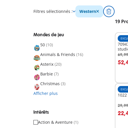
Filtres sélectionnés :
Western
19 Pr
Mondes de jeu
EXCL
70947
50
(10)
studi
Animals & Friends
(16)
69,99
A
52,
Asterix
(20)
Barbie
(7)
Christmas
(3)
EXCL
Afficher plus
1022 
29,99
A
Intérêts
22,
Action & Aventure
(1)