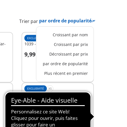
Trier par
Croissant par nom
EXCLUSIVITÉ
S
ar-
1039 - Palissades
Croissant par prix
9,99 €
Décroissant par prix
Au panier
par ordre de popularité
Plus récent en premier
EXCLUSIVITÉ
XS
6278 - 3 cow-boys
8,99 €
Au panier