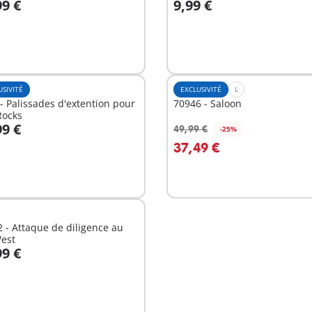
99 €
9,99 €
u panier
Au panier
USIVITÉ
EXCLUSIVITÉ
L
- Palissades d'extention pour
70946 - Saloon
Rocks
99 €
49,99 €
-25%
u panier
Au panier
37,49 €
 - Attaque de diligence au
West
99 €
u panier