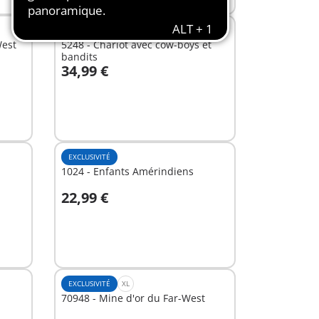
EXCLUSIVITÉ
M
West
5248 - Chariot avec cow-boys et
bandits
34,99 €
Au panier
EXCLUSIVITÉ
1024 - Enfants Amérindiens
22,99 €
Au panier
EXCLUSIVITÉ
XL
70948 - Mine d'or du Far-West