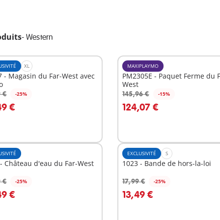
oduits
-
Western
USIVITÉ
XL
MAXIPLAYMO
 - Magasin du Far-West avec
PM2305E - Paquet Ferme du F
o
West
 €
145,96 €
-25%
-15%
u panier
Au panier
49 €
124,07 €
USIVITÉ
EXCLUSIVITÉ
S
- Château d'eau du Far-West
1023 - Bande de hors-la-loi
 €
17,99 €
-25%
-25%
u panier
Au panier
49 €
13,49 €