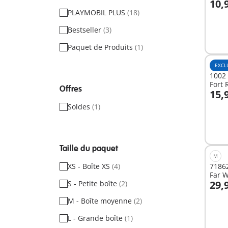
10,
A
PLAYMOBIL PLUS
(18)
Bestseller
(3)
Paquet de Produits
(1)
EXCL
1002 
Fort 
Offres
15,
A
Soldes
(1)
Taille du paquet
M
XS - Boîte XS
(4)
71862
Far 
29,
S - Petite boîte
(2)
A
M - Boîte moyenne
(2)
L - Grande boîte
(1)