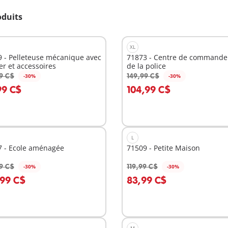
oduits
XL
 - Pelleteuse mécanique avec
71873 - Centre de command
er et accessoires
de la police
9 C$
149,99 C$
-30%
-30%
u panier
Au panier
99 C$
104,99 C$
L
7 - Ecole aménagée
71509 - Petite Maison
9 C$
119,99 C$
-30%
-30%
u panier
Au panier
,99 C$
83,99 C$
M