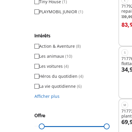
Tiny House
(1)
71792
repai
PLAYMOBIL JUNIOR
(1)
119,9
A
83,
Intérêts
Action & Aventure
(8)
S
Les animaux
(10)
71776
flott
Les voitures
(4)
34,
A
Héros du quotidien
(4)
La vie quotidienne
(6)
Afficher plus
M
71773
Offre
plan
69,
A