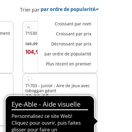
Trier par
Croissant par nom
XL
ement
71530 - Bateau pirates
Croissant par prix
Décroissant par prix
149,99 C$
-30%
Au panier
104,99 C$
par ordre de popularité
Plus récent en premier
L
71703 - Junior : Aire de jeux avec
toboggan géant
69,99 C$
Au panier
M