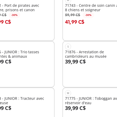
 - Port de pirates avec
71743 - Centre de soin canin 
re, prisons et canon
8 chiens et soigneur
9 C$
59,99 C$
-30%
-30%
u panier
Au panier
99 C$
41,99 C$
S
 - JUNIOR : Trio tasses
71876 - Arrestation de
antes & animaux
cambrioleurs au musée
99 C$
39,99 C$
u panier
Au panier
M
 - JUNIOR : Tracteur avec
71775 - JUNIOR : Toboggan a
teuse
réservoir d'eau
99 C$
39,99 C$
u panier
Au panier