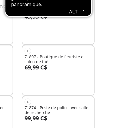
avec
71830 - Duo de Vikings, barque,
canon et monstre marin
49,99 C$
Au panier
L
71807 - Boutique de fleuriste et
salon de thé
69,99 C$
Au panier
L
vec
71874 - Poste de police avec salle
de recherche
99,99 C$
Au panier