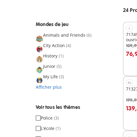
24 Pr
Mondes de jeu
L
71749
Animals and Friends
(6)
ouvri
City Action
(4)
109,9
A
76,
History
(1)
Junior
(5)
My Life
(3)
XL
Afficher plus
7132
199,9
A
Voir tous les thèmes
139
Police
(3)
L'école
(1)
L