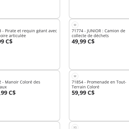
M
 - Pirate et requin géant avec
71774 - JUNIOR : Camion de
ire articulée
collecte de déchets
99 C$
49,99 C$
u panier
Au panier
M
 - Manoir Coloré des
71854 - Promenade en Tout-
aux
Terrain Coloré
,99 C$
59,99 C$
Non
nible
disponible
XS