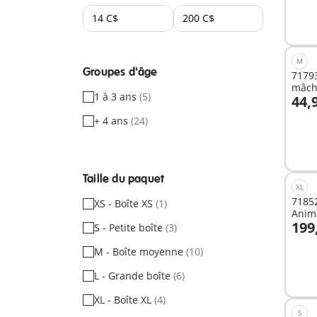
M
Groupes d'âge
71793
mâcho
1 à 3 ans
(5)
44,
A
+ 4 ans
(24)
Taille du paquet
XL
71852
XS - Boîte XS
(1)
Anim
199
S - Petite boîte
(3)
M - Boîte moyenne
(10)
Non
L - Grande boîte
(6)
dispo
XL - Boîte XL
(4)
S