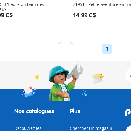
 - L'heure du bain des
71951 - Petite aventure en tra
aux
99 C$
14,99 C$
Non
nible
disponible
1
Nos catalogues
Plus
Découvrez les
Chercher un magasin