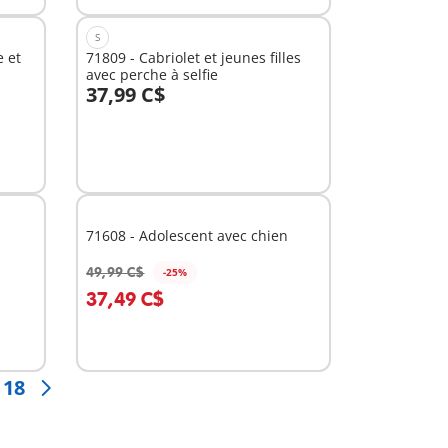
S
e et
71809 - Cabriolet et jeunes filles
avec perche à selfie
37,99 C$
Au panier
71608 - Adolescent avec chien
49,99 C$
-25%
Au panier
37,49 C$
18