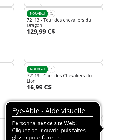
NOUVEAU
XL
e
72113 - Tour des chevaliers du
Dragon
129,99 C$
Au panier
NOUVEAU
S
72119 - Chef des Chevaliers du
Lion
16,99 C$
Au panier
M
71744 - Bar à chats avec 6 chats et
3 personnages