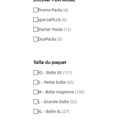
Discover PLAYMOBIL
Promo-Packs
(4)
specialPLUS
(6)
Starter Packs
(12)
DuoPacks
(3)
Taille du paquet
XS - Boîte XS
(131)
S - Petite boîte
(65)
M - Boîte moyenne
(100)
L - Grande boîte
(52)
XL - Boîte XL
(27)