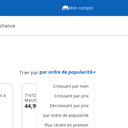
Mon compte
 chance
Trier par
Croissant par nom
s à
71472 - Calendrier de l'Avent
Croissant par prix
Marché de Noël
44,99 C$
Décroissant par prix
Au panier
par ordre de popularité
Plus récent en premier