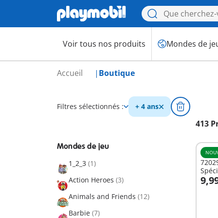
Voir tous nos produits
Mondes de je
Accueil
Boutique
Filtres sélectionnés :
+ 4 ans
413 P
Mondes de jeu
NOU
72029
1_2_3
(1)
Spéci
9,9
Action Heroes
(3)
A
Animals and Friends
(12)
Barbie
(7)