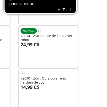
42,99 C$
-25%
Au panier
32,24 C$
NOUVEAU
XS
72014 - Astronaute de l'ESA avec
ique
robot
24,99 C$
Au panier
XS
72090 - Zoo : Ours polaire et
gardien de zoo
14,99 C$
Au panier