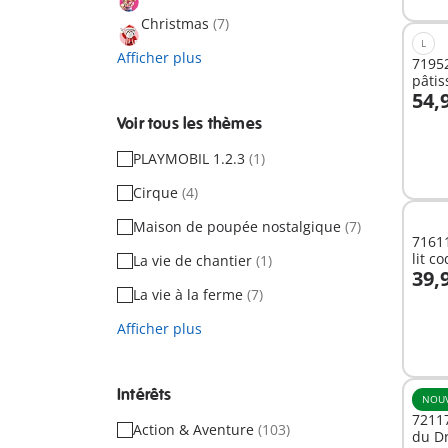
Christmas
(7)
L
Afficher plus
71952
pâtis
54,
A
Voir tous les thèmes
PLAYMOBIL 1.2.3
(1)
Cirque
(4)
Maison de poupée nostalgique
(7)
7161
lit c
La vie de chantier
(1)
39,
A
La vie à la ferme
(7)
Afficher plus
Intérêts
NOU
72117
Action & Aventure
(103)
du D