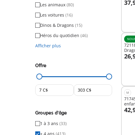
37,
Les animaux
(80)
A
Les voitures
(16)
Dinos & Dragons
(15)
Héros du quotidien
(46)
NOU
72118
Afficher plus
Drag
26,
A
Offre
M
71745
enfan
42,
Groupes d'âge
A
1 à 3 ans
(33)
+ 4 ans
(413)