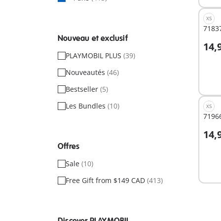
XS
71837
Nouveau et exclusif
14,
A
PLAYMOBIL PLUS
(39)
Nouveautés
(46)
Bestseller
(5)
Les Bundles
(10)
XS
71966
14,
A
Offres
Sale
(10)
Free Gift from $149 CAD
(413)