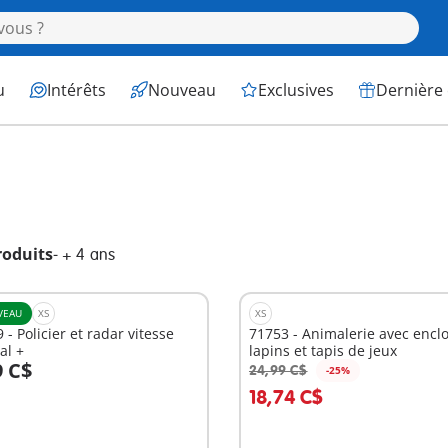
u
Intérêts
Nouveau
Exclusives
Dernière
roduits
-
+ 4 ans
VEAU
XS
XS
 - Policier et radar vitesse
71753 - Animalerie avec enclo
al +
lapins et tapis de jeux
9 C$
24,99 C$
-25%
u panier
Au panier
18,74 C$