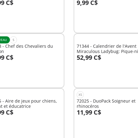
99 C$
9,99 C$
u panier
Au panier
VEAU
S
 - Chef des Chevaliers du
71344 - Calendrier de l'Avent
on
Miraculous Ladybug: Pique-n
99 C$
52,99 C$
à Paris
u panier
Au panier
XS
 - Aire de jeux pour chiens,
72025 - DuoPack Soigneur et
t et éducatrice
rhinocéros
99 C$
11,99 C$
u panier
Au panier