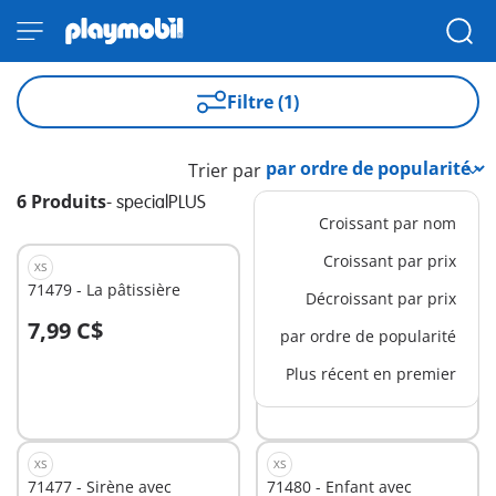
Filtre (1)
Trier par
6 Produits
-
specialPLUS
Croissant par nom
Croissant par prix
XS
XS
71479 - La pâtissière
71162 - Policier avec chien
Décroissant par prix
de recherche
7,99 C$
7,99 C$
par ordre de popularité
Au panier
Au panier
Plus récent en premier
XS
XS
71477 - Sirène avec
71480 - Enfant avec