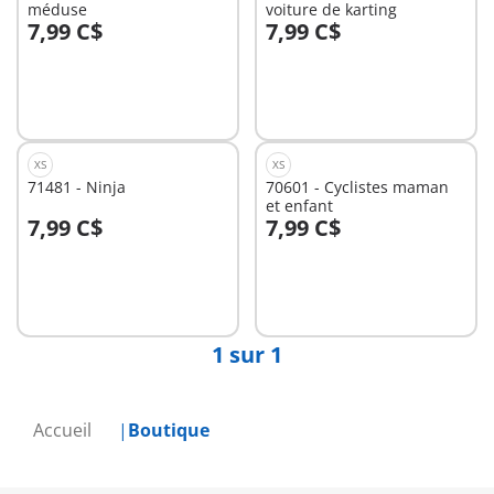
méduse
voiture de karting
7,99 C$
7,99 C$
Au panier
Au panier
XS
XS
71481 - Ninja
70601 - Cyclistes maman
et enfant
7,99 C$
7,99 C$
Au panier
Non
disponible
1 sur 1
Accueil
Boutique