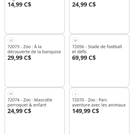
14,99 C$
24,99 C$
Au panier
Au panier
XS
M
72073 - Zoo : À la
72056 - Stade de football
découverte de la banquise
et défis
29,99 C$
69,99 C$
Au panier
Au panier
XS
L
72074 - Zoo : Mascotte
72070 - Zoo : Parc
perroquet & enfant
aventure avec les animaux
24,99 C$
149,99 C$
Au panier
Au panier