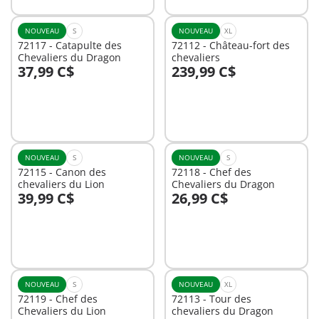
NOUVEAU
S
NOUVEAU
XL
72117 - Catapulte des
72112 - Château-fort des
Chevaliers du Dragon
chevaliers
37,99 C$
239,99 C$
Au panier
Non
disponible
NOUVEAU
S
NOUVEAU
S
72115 - Canon des
72118 - Chef des
chevaliers du Lion
Chevaliers du Dragon
39,99 C$
26,99 C$
Au panier
Au panier
NOUVEAU
S
NOUVEAU
XL
72119 - Chef des
72113 - Tour des
Chevaliers du Lion
chevaliers du Dragon