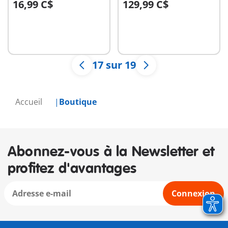
16,99 C$
129,99 C$
Au panier
Au panier
17 sur 19
Accueil
Boutique
Abonnez-vous à la Newsletter et
profitez d'avantages
Connexion