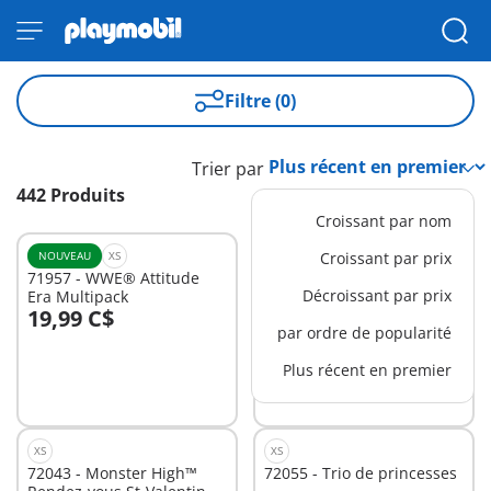
Filtre (0)
Trier par
442 Produits
Croissant par nom
NOUVEAU
XS
NOUVEAU
Croissant par prix
M
71957 - WWE® Attitude
72068 - PromoPack :
Décroissant par prix
Era Multipack
Elephant et soigneur
19,99 C$
59,99 C$
Au panier
Au panier
par ordre de popularité
Plus récent en premier
XS
XS
72043 - Monster High™
72055 - Trio de princesses