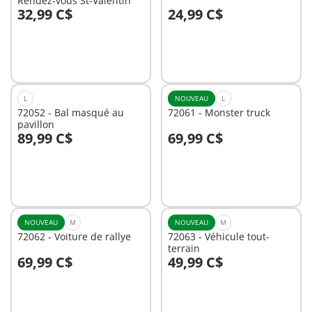
Rendez-vous St-Valentin
32,99 C$
24,99 C$
Au panier
Au panier
L
NOUVEAU
L
72052 - Bal masqué au
72061 - Monster truck
pavillon
89,99 C$
69,99 C$
Au panier
Au panier
NOUVEAU
M
NOUVEAU
M
72062 - Voiture de rallye
72063 - Véhicule tout-
terrain
69,99 C$
49,99 C$
Au panier
Au panier