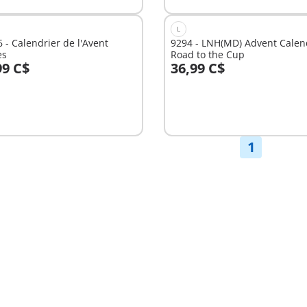
L
 - Calendrier de l'Avent
9294 - LNH(MD) Advent Calen
es
Road to the Cup
99 C$
36,99 C$
u panier
Au panier
1