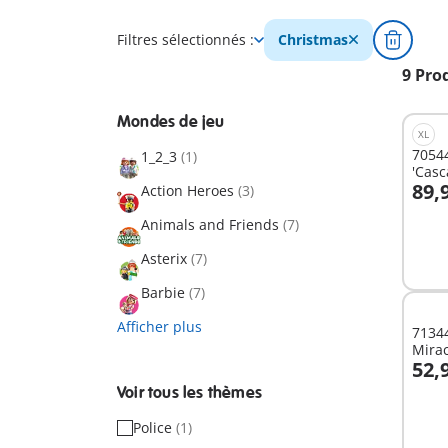
Filtres sélectionnés :
Christmas
9 Pro
Mondes de jeu
XL
70544
1_2_3
(1)
'Casc
89,
Action Heroes
(3)
A
Animals and Friends
(7)
Asterix
(7)
Barbie
(7)
Afficher plus
71344
Mira
52,
à Par
A
Voir tous les thèmes
Police
(1)