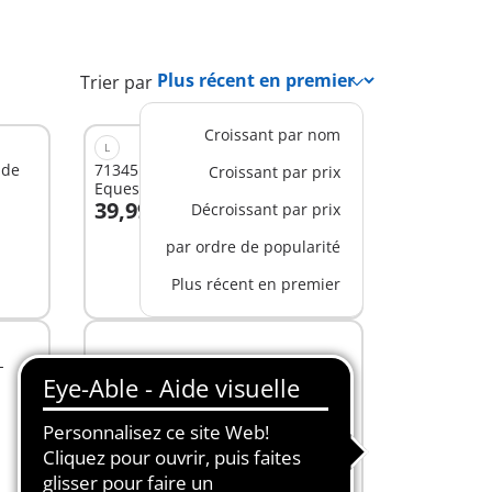
Trier par
Croissant par nom
L
 de
71345 - Calendrier de l'Avent -
Croissant par prix
Equestre
39,99 C$
Décroissant par prix
Au panier
par ordre de popularité
Plus récent en premier
-
71472 - Calendrier de l'Avent
Marché de Noël
44,99 C$
Au panier