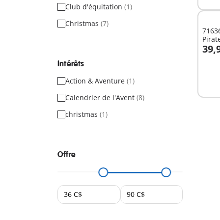
Club d'équitation
(1)
Christmas
(7)
71636
Pirat
39,
A
Intérêts
Action & Aventure
(1)
Calendrier de l'Avent
(8)
christmas
(1)
Offre