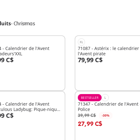
duits
-
Christmas
XL
 - Calendrier de l'Avent
71087 - Astérix : le calendrier
adeurs'XXL
l'Avent pirate
99 C$
79,99 C$
u panier
Au panier
BESTSELLER
L
 - Calendrier de l'Avent
71347 - Calendrier de l'Avent 
culous Ladybug: Pique-nique
Police
99 C$
is
39,99 C$
-30%
u panier
Au panier
27,99 C$