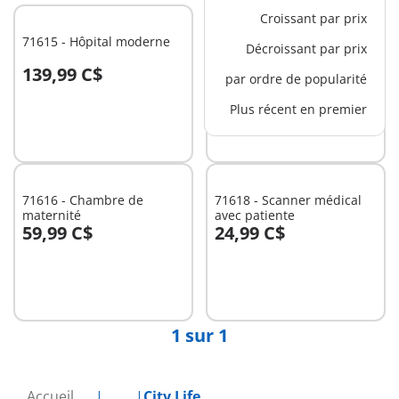
Croissant par prix
71615 - Hôpital moderne
71617 - Atelier de
Décroissant par prix
kinésithérapie
139,99 C$
39,99 C$
par ordre de popularité
Au panier
Au panier
Plus récent en premier
71616 - Chambre de
71618 - Scanner médical
maternité
avec patiente
59,99 C$
24,99 C$
Au panier
Au panier
1 sur 1
Accueil
...
City Life