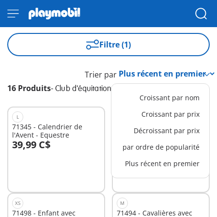
Filtre (1)
Trier par
16 Produits
-
Club d'équitation
Croissant par nom
Croissant par prix
L
S
71345 - Calendrier de
71495 - Cavaliers avec
Décroissant par prix
l'Avent - Equestre
poneys et saut d'obstacles
39,99 C$
42,99 C$
-25%
par ordre de popularité
Au panier
Au panier
32,24 C$
Plus récent en premier
XS
M
71498 - Enfant avec
71494 - Cavalières avec