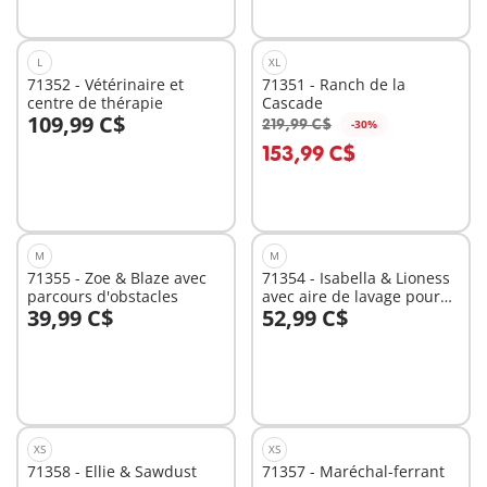
L
XL
71352 - Vétérinaire et
71351 - Ranch de la
centre de thérapie
Cascade
109,99 C$
219,99 C$
-30%
Au panier
Au panier
153,99 C$
M
M
71355 - Zoe & Blaze avec
71354 - Isabella & Lioness
parcours d'obstacles
avec aire de lavage pour
39,99 C$
52,99 C$
chevaux
Au panier
Au panier
XS
XS
71358 - Ellie & Sawdust
71357 - Maréchal-ferrant