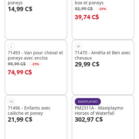
poneys
box et poneys
14,99 C$
52,99 C$
-25%
Au panier
Au panier
39,74 C$
L
M
71493 - Van pour cheval et
71470 - Amélia et Ben avec
poneys avec enclos
chevaux
29,99 C$
99,99 C$
-25%
Au panier
Au panier
74,99 C$
XS
MAXIPLAYMO
71496 - Enfants avec
PM2311A - Maxiplaymo
calèche et poney
Horses of Waterfall
21,99 C$
302,97 C$
Au panier
Au panier