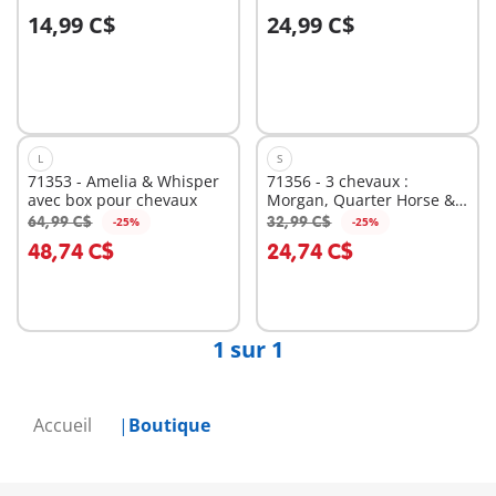
14,99 C$
24,99 C$
Au panier
Au panier
L
S
71353 - Amelia & Whisper
71356 - 3 chevaux :
avec box pour chevaux
Morgan, Quarter Horse &
Shagya
64,99 C$
32,99 C$
-25%
-25%
Au panier
Au panier
48,74 C$
24,74 C$
1 sur 1
Accueil
Boutique