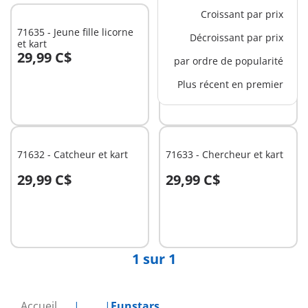
Croissant par prix
71635 - Jeune fille licorne
71634 - Pizzaïolo et kart
Décroissant par prix
et kart
29,99 C$
29,99 C$
par ordre de popularité
Au panier
Au panier
Plus récent en premier
71632 - Catcheur et kart
71633 - Chercheur et kart
29,99 C$
29,99 C$
Au panier
Au panier
1 sur 1
Accueil
...
Funstars