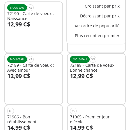
Croissant par prix
NOUVEAU
XS
NOUVEAU
XS
72190 - Carte de voeux :
72187 - Carte de voeux :
Décroissant par prix
Naissance
Anniversaire
12,99 C$
12,99 C$
par ordre de popularité
Au panier
Plus récent en premier
Non
disponible
NOUVEAU
XS
NOUVEAU
XS
72189 - Carte de voeux :
72188 - Carte de voeux :
Avec amour
Bonne chance
12,99 C$
12,99 C$
Au panier
Au panier
XS
XS
71966 - Bon
71965 - Premier jour
rétablissement
d'école
14,99 C$
14,99 C$