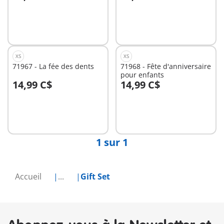
Au panier
Au panier
XS
XS
71967 - La fée des dents
71968 - Fête d'anniversaire
pour enfants
14,99 C$
14,99 C$
Au panier
Au panier
1 sur 1
Accueil
...
Gift Set