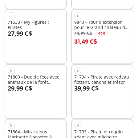
S
L
71533 - My Figures :
9840 - Tour d'extension
Pirates
pour le Grand château des
27,99 C$
Chevaliers Novelmore
44,99 C$
-30%
Au panier
Au panier
31,49 C$
M
S
71800 - Duo de fées avec
71794 - Pirate avec radeau
animaux de la forêt
flottant, canons et trésor
29,99 C$
39,99 C$
enchantée
Au panier
Au panier
M
M
71864 - Miraculous :
71793 - Pirate et requin
Marinette à scooter &
géant avec mâchoire