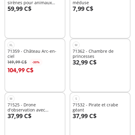
sirènes pour animaux
méduse
59,99 C$
7,99 C$
marins
Au panier
Au panier
XL
M
71359 - Château Arc-en-
71362 - Chambre de
ciel
princesses
32,99 C$
149,99 C$
-30%
Au panier
Au panier
104,99 C$
M
S
71525 - Drone
71532 - Pirate et crabe
d'observation avec
géant
37,99 C$
37,99 C$
dimorphodon
Au panier
Au panier