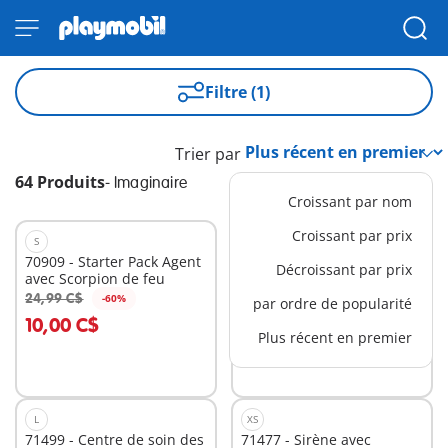
Filtre (1)
Trier par
64 Produits
-
Imaginaire
Croissant par nom
Croissant par prix
S
XS
70909 - Starter Pack Agent
71503 - Sirène avec
Décroissant par prix
avec Scorpion de feu
pieuvre
19,99 C$
24,99 C$
-60%
par ordre de popularité
Au panier
Au panier
10,00 C$
Plus récent en premier
L
XS
71499 - Centre de soin des
71477 - Sirène avec