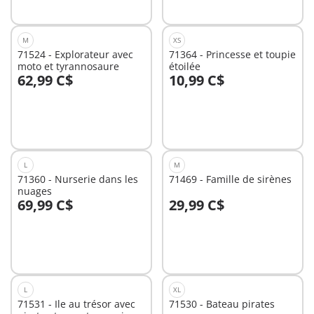
M
XS
71524 - Explorateur avec
71364 - Princesse et toupie
moto et tyrannosaure
étoilée
62,99 C$
10,99 C$
Au panier
Au panier
L
M
71360 - Nurserie dans les
71469 - Famille de sirènes
nuages
69,99 C$
29,99 C$
Au panier
Au panier
L
XL
71531 - Ile au trésor avec
71530 - Bateau pirates