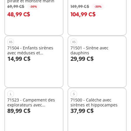
pirate et monstre marin
69,99 C$
149,99 C$
-30%
-30%
Au panier
Au panier
48,99 C$
104,99 C$
XS
XS
71504 - Enfants sirènes
71501 - Sirène avec
avec méduses et
dauphins
14,99 C$
29,99 C$
coquillages
Au panier
Au panier
L
S
71523 - Campement des
71500 - Calèche avec
explorateurs avec
sirènes et hippocampes
89,99 C$
37,99 C$
dinosaures
Au panier
Au panier