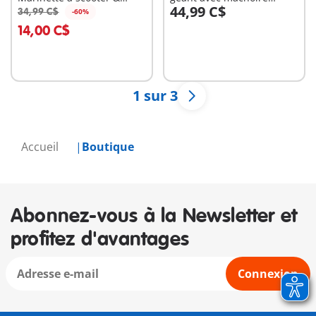
44,99 C$
Kagami
articulée
34,99 C$
-60%
Au panier
Au panier
14,00 C$
1 sur 3
Accueil
Boutique
Abonnez-vous à la Newsletter et
profitez d'avantages
Connexion